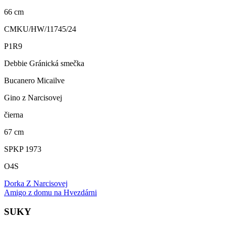
66 cm
CMKU/HW/11745/24
P1R9
Debbie Gránická smečka
Bucanero Micailve
Gino z Narcisovej
čierna
67 cm
SPKP 1973
O4S
Dorka Z Narcisovej
Amigo z domu na Hvezdárni
SUKY