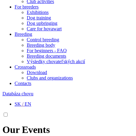
Club activities
For breeders
Exhibitions
Dog training
Dog upbringing
Care for hovawart
Breeding
Control breeding
Breeding body
For beginners - FAQ
Breeding documents
Výsledky chovateľských akcií
Crossroads
Download
Clubs and organizations
Contacts
Databáza chovu
SK
/
EN
Our Events