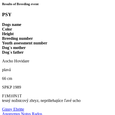
Results of Breeding event
PSY
Dogs name
Color
Height
Breeding number
Youth assessment number
Dog´s mother
Dog´s father
Aocho Hovidare
plavá
66 cm
SPKP 1989
F1M10N1T
tesný nožnicový zhryz, nepriliehajúce ľavé ucho
Ginny Ebritte
Anonymus Notus Rados