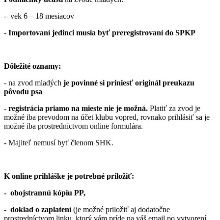
- vek 6 – 18 mesiacov
-
Importovaní jedinci musia byť preregistrovaní do SPKP
Dôležité oznamy:
- na zvod mladých
je povinné si priniesť originál preukazu
pôvodu psa
-
registrácia priamo na mieste nie je možná.
Platiť za zvod je
možné iba prevodom na účet klubu vopred, rovnako prihlásiť sa je
možné iba prostredníctvom online formulára.
-
Majiteľ nemusí byť členom SHK.
K online prihláške je potrebné priložiť:
- obojstrannú kópiu PP,
- doklad o zaplatení
(je možné priložiť aj dodatočne
prostredníctvom linku, ktorý vám príde na váš email po vytvorení