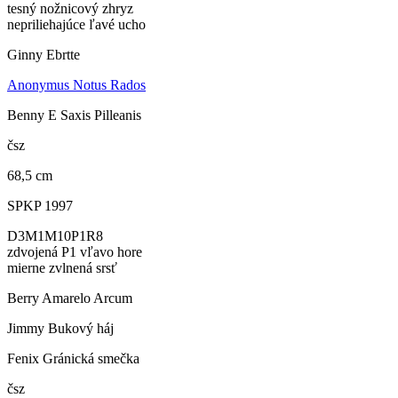
tesný nožnicový zhryz
nepriliehajúce ľavé ucho
Ginny Ebrtte
Anonymus Notus Rados
Benny E Saxis Pilleanis
čsz
68,5 cm
SPKP 1997
D3M1M10P1R8
zdvojená P1 vľavo hore
mierne zvlnená srsť
Berry Amarelo Arcum
Jimmy Bukový háj
Fenix Gránická smečka
čsz