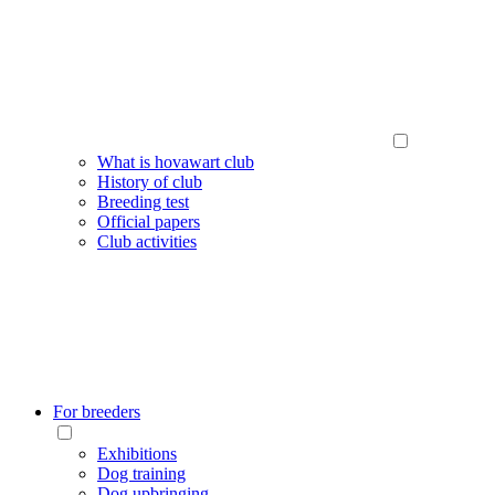
What is hovawart club
History of club
Breeding test
Official papers
Club activities
For breeders
Exhibitions
Dog training
Dog upbringing