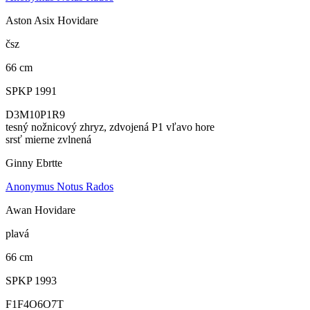
Aston Asix Hovidare
čsz
66 cm
SPKP 1991
D3M10P1R9
tesný nožnicový zhryz, zdvojená P1 vľavo hore
srsť mierne zvlnená
Ginny Ebrtte
Anonymus Notus Rados
Awan Hovidare
plavá
66 cm
SPKP 1993
F1F4O6O7T