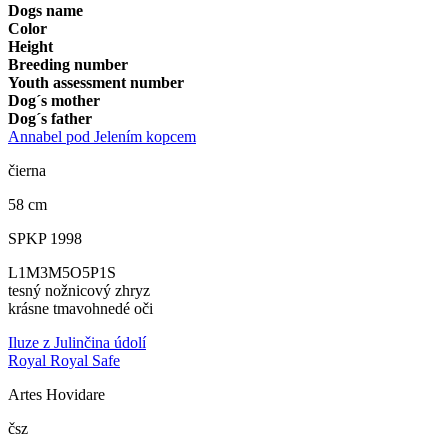
Dogs name
Color
Height
Breeding number
Youth assessment number
Dog´s mother
Dog´s father
Annabel pod Jelením kopcem
čierna
58 cm
SPKP 1998
L1M3M5O5P1S
tesný nožnicový zhryz
krásne tmavohnedé oči
Iluze z Julinčina údolí
Royal Royal Safe
Artes Hovidare
čsz