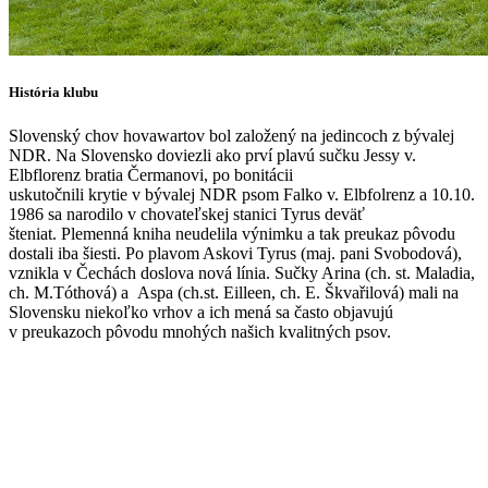
História klubu
Slovenský chov hovawartov bol založený na jedincoch z bývalej
NDR. Na Slovensko doviezli ako prví plavú sučku Jessy v.
Elbflorenz bratia Čermanovi, po bonitácii
uskutočnili krytie v bývalej NDR psom Falko v. Elbfolrenz a 10.10.
1986 sa narodilo v chovateľskej stanici Tyrus deväť
šteniat. Plemenná kniha neudelila výnimku a tak preukaz pôvodu
dostali iba šiesti. Po plavom Askovi Tyrus (maj. pani Svobodová),
vznikla v Čechách doslova nová línia. Sučky Arina (ch. st. Maladia,
ch. M.Tóthová) a Aspa (ch.st. Eilleen, ch. E. Škvařilová) mali na
Slovensku niekoľko vrhov a ich mená sa často objavujú
v preukazoch pôvodu mnohých našich kvalitných psov.