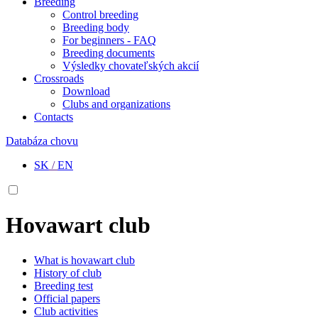
Breeding
Control breeding
Breeding body
For beginners - FAQ
Breeding documents
Výsledky chovateľských akcií
Crossroads
Download
Clubs and organizations
Contacts
Databáza chovu
SK
/
EN
Hovawart club
What is hovawart club
History of club
Breeding test
Official papers
Club activities