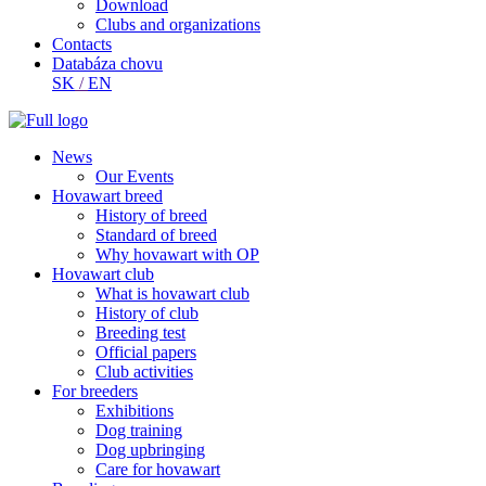
Download
Clubs and organizations
Contacts
Databáza chovu
SK
/
EN
News
Our Events
Hovawart breed
History of breed
Standard of breed
Why hovawart with OP
Hovawart club
What is hovawart club
History of club
Breeding test
Official papers
Club activities
For breeders
Exhibitions
Dog training
Dog upbringing
Care for hovawart