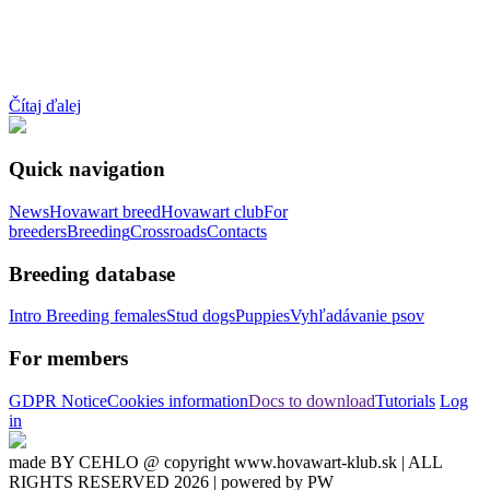
Čítaj ďalej
Quick navigation
News
Hovawart breed
Hovawart club
For
breeders
Breeding
Crossroads
Contacts
Breeding database
Intro
Breeding females
Stud dogs
Puppies
Vyhľadávanie psov
For members
GDPR Notice
Cookies information
Docs to download
Tutorials
Log
in
made BY CEHLO @ copyright www.hovawart-klub.sk | ALL
RIGHTS RESERVED 2026 | powered by PW