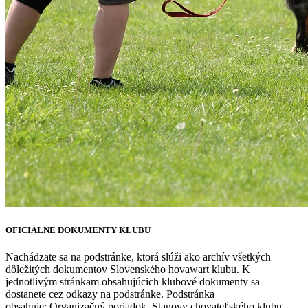
OFICIÁLNE DOKUMENTY KLUBU
Nachádzate sa na podstránke, ktorá slúži ako archív všetkých
dôležitých dokumentov Slovenského hovawart klubu. K
jednotlivým stránkam obsahujúcich klubové dokumenty sa
dostanete cez odkazy na podstránke. Podstránka
obsahuje: Organizačný poriadok, Stanovy chovateľského klubu,