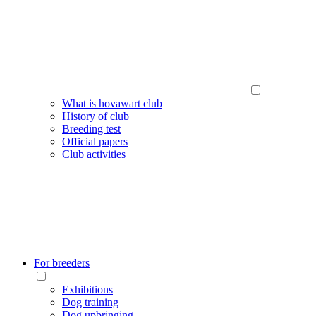
What is hovawart club
History of club
Breeding test
Official papers
Club activities
For breeders
Exhibitions
Dog training
Dog upbringing