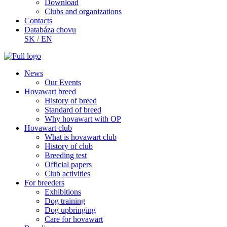
Download
Clubs and organizations
Contacts
Databáza chovu
SK
/
EN
News
Our Events
Hovawart breed
History of breed
Standard of breed
Why hovawart with OP
Hovawart club
What is hovawart club
History of club
Breeding test
Official papers
Club activities
For breeders
Exhibitions
Dog training
Dog upbringing
Care for hovawart