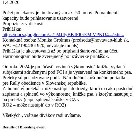
1.4.2026
Počet pretekárov je limitovaný - max. 50 tímov. Po naplnení
kapacity bude prihlasovanie uzatvorené
Propozície: v diskusii
Prihláška:
https://docs.google.com/.../1MJItyBKIFI0rEMlVPKU4.../edit...
Kontaktná osoba: Monika Grolmus (predseda@hovawart-klub.sk,
WA: +421904361920, nevolajte mi pls)
Prihláška je akceptovaná až po pripísaní štartovného na účet.
Harmonogram bude zverejnený po uzávierke prihlášok.
Od roku 2024 je pre účasť povinná výkonnostná knižka vydaná
subjektami združenými pod FCI a je vystavená na konkrétneho psa.
Preteky sú posudzované podľa Národného skúšobného poriadku
pre Rally obedience v Slovenskej republike.
Zahraničný pretekár môže nastúpiť do triedy, ktorú ma ako poslednú
zapísanú a splnenú vo výkonnostnej knižke psa, s ktorým nastupuje
na preteky (napr. splnená skúška v CZ v
RO2 – môže nastúpiť do v RO2)
Všetkých , vrátane divákov radi uvítame.
Results of Breeding event