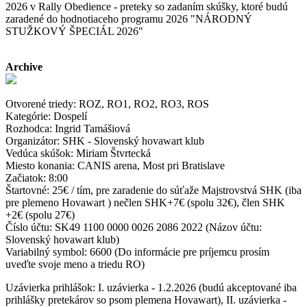
2026 v Rally Obedience - preteky so zadaním skúšky, ktoré budú
zaradené do hodnotiaceho programu 2026 "NÁRODNÝ
STUŽKOVÝ ŠPECIÁL 2026"
Archive
Otvorené triedy: ROZ, RO1, RO2, RO3, ROS
Kategórie: Dospelí
Rozhodca: Ingrid Tamášiová
Organizátor: SHK - Slovenský hovawart klub
Vedúca skúšok: Miriam Štvrtecká
Miesto konania: CANIS arena, Most pri Bratislave
Začiatok: 8:00
Štartovné: 25€ / tím, pre zaradenie do súťaže Majstrovstvá SHK (iba
pre plemeno Hovawart ) nečlen SHK+7€ (spolu 32€), člen SHK
+2€ (spolu 27€)
Číslo účtu: SK49 1100 0000 0026 2086 2022 (Názov účtu:
Slovenský hovawart klub)
Variabilný symbol: 6600 (Do informácie pre príjemcu prosím
uveďte svoje meno a triedu RO)
Uzávierka prihlášok: I. uzávierka - 1.2.2026 (budú akceptované iba
prihlášky pretekárov so psom plemena Hovawart), II. uzávierka -