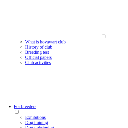
What is hovawart club
History of club
Breeding test
Official papers
Club activities
For breeders
Exhibitions
Dog training
Dog upbringing