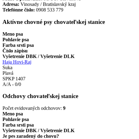
Adresa:
Vinosady / Bratislavský kraj
Telefónne číslo:
0908 533 779
Aktívne chovné psy chovateľskej stanice
Meno psa
Pohlavie psa
Farba srsti psa
Číslo zápisu
Vyšetrenie DBK / Vyšetrenie DLK
Haja Hovi-Raj
Suka
Plavá
SPKP 1407
A/A - 0/0
Odchovy chovateľskej stanice
Počet evidovaných odchovov:
9
Meno psa
Pohlavie psa
Farba srsti psa
Vyšetrenie DBK / Vyšetrenie DLK
Je pes zaradený do chovu?