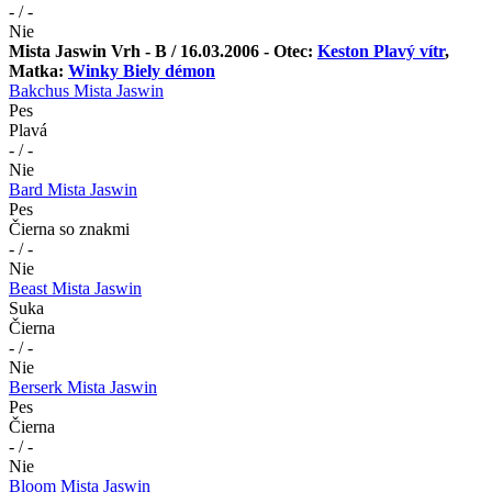
- / -
Nie
Mista Jaswin Vrh - B / 16.03.2006 - Otec:
Keston Plavý vítr
,
Matka:
Winky Biely démon
Bakchus Mista Jaswin
Pes
Plavá
- / -
Nie
Bard Mista Jaswin
Pes
Čierna so znakmi
- / -
Nie
Beast Mista Jaswin
Suka
Čierna
- / -
Nie
Berserk Mista Jaswin
Pes
Čierna
- / -
Nie
Bloom Mista Jaswin