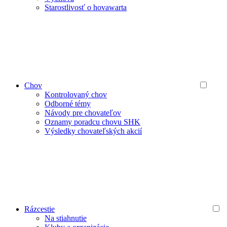
Starostlivosť o hovawarta
Chov
Kontrolovaný chov
Odborné témy
Návody pre chovateľov
Oznamy poradcu chovu SHK
Výsledky chovateľských akcií
Rázcestie
Na stiahnutie