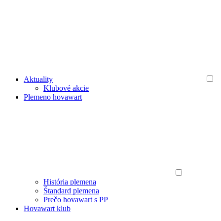
Aktuality
Klubové akcie
Plemeno hovawart
História plemena
Štandard plemena
Prečo hovawart s PP
Hovawart klub