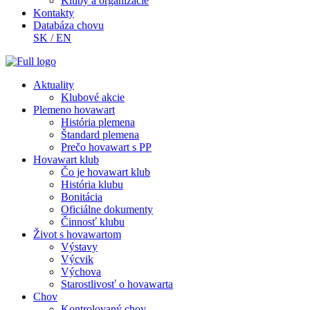
Kluby a organizácie
Kontakty
Databáza chovu
SK
/
EN
Aktuality
Klubové akcie
Plemeno hovawart
História plemena
Štandard plemena
Prečo hovawart s PP
Hovawart klub
Čo je hovawart klub
História klubu
Bonitácia
Oficiálne dokumenty
Činnosť klubu
Život s hovawartom
Výstavy
Výcvik
Výchova
Starostlivosť o hovawarta
Chov
Kontrolovaný chov