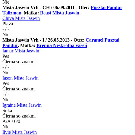
Nie
Mista Jaswin Vrh - CH / 06.09.2011 - Otec:
Pusztai Pandur
Talizman
, Matka:
Beast Mista Jaswin
Chiva Mista Jaswin
Plavá
- / -
Nie
Mista Jaswin Vrh - I / 26.05.2013 - Otec:
Caramel Pusztai
Pandur
, Matka:
Brenna Neskrotná vášeň
Iamar Mista Jaswin
Pes
Čierna so znakmi
- / -
Nie
Iason Mista Jaswin
Pes
Čierna so znakmi
- / -
Nie
Igraine Mista Jaswin
Suka
Čierna so znakmi
A/A / 0/0
Nie
Ilvie Mista Jaswin