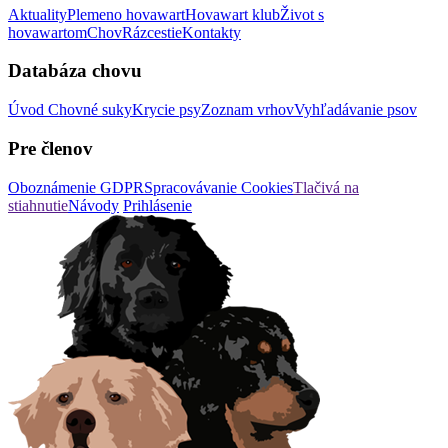
Aktuality
Plemeno hovawart
Hovawart klub
Život s
hovawartom
Chov
Rázcestie
Kontakty
Databáza chovu
Úvod
Chovné suky
Krycie psy
Zoznam vrhov
Vyhľadávanie psov
Pre členov
Oboznámenie GDPR
Spracovávanie Cookies
Tlačivá na
stiahnutie
Návody
Prihlásenie