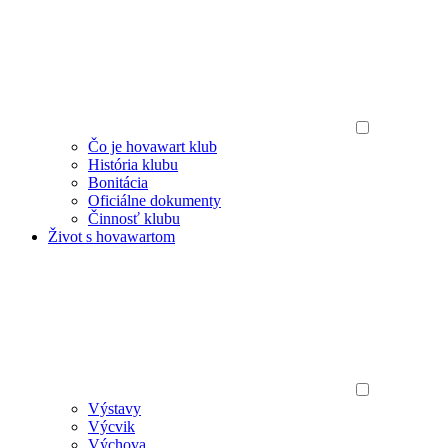
Čo je hovawart klub
História klubu
Bonitácia
Oficiálne dokumenty
Činnosť klubu
Život s hovawartom
Výstavy
Výcvik
Výchova