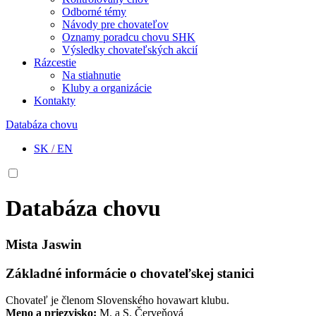
Odborné témy
Návody pre chovateľov
Oznamy poradcu chovu SHK
Výsledky chovateľských akcií
Rázcestie
Na stiahnutie
Kluby a organizácie
Kontakty
Databáza chovu
SK
/
EN
Databáza chovu
Mista Jaswin
Základné informácie o chovateľskej stanici
Chovateľ je členom Slovenského hovawart klubu.
Meno a priezvisko:
M. a S. Červeňová