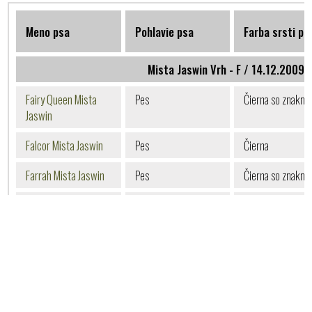
Meno psa
Pohlavie psa
Farba srsti ps
Mista Jaswin Vrh - F / 14.12.2009 
Fairy Queen Mista
Pes
Čierna so znakmi
Jaswin
Falcor Mista Jaswin
Pes
Čierna
Farrah Mista Jaswin
Pes
Čierna so znakmi
Faust Mista Jaswin
Pes
Čierna
Fawne Mista Jaswin
Pes
Čierna
Faye Mista Jaswin
Pes
Čierna
Ferehar Mista Jaswin
Pes
Čierna