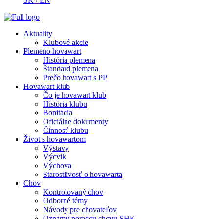
SK
/
EN
Aktuality
Klubové akcie
Plemeno hovawart
História plemena
Štandard plemena
Prečo hovawart s PP
Hovawart klub
Čo je hovawart klub
História klubu
Bonitácia
Oficiálne dokumenty
Činnosť klubu
Život s hovawartom
Výstavy
Výcvik
Výchova
Starostlivosť o hovawarta
Chov
Kontrolovaný chov
Odborné témy
Návody pre chovateľov
Oznamy poradcu chovu SHK