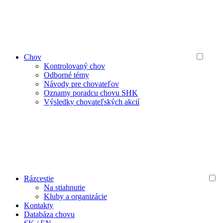
Chov
Kontrolovaný chov
Odborné témy
Návody pre chovateľov
Oznamy poradcu chovu SHK
Výsledky chovateľských akcií
Rázcestie
Na stiahnutie
Kluby a organizácie
Kontakty
Databáza chovu