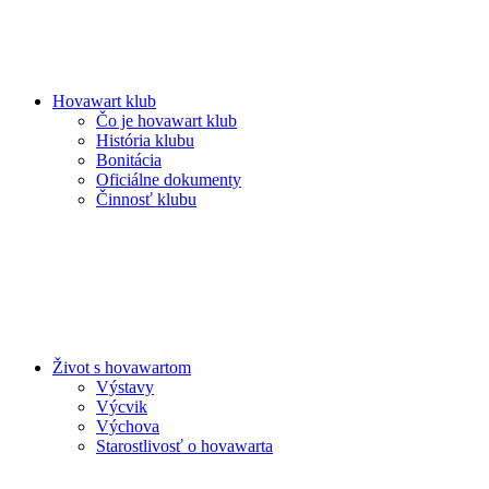
Hovawart klub
Čo je hovawart klub
História klubu
Bonitácia
Oficiálne dokumenty
Činnosť klubu
Život s hovawartom
Výstavy
Výcvik
Výchova
Starostlivosť o hovawarta