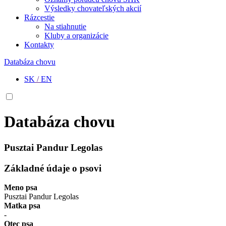
Výsledky chovateľských akcií
Rázcestie
Na stiahnutie
Kluby a organizácie
Kontakty
Databáza chovu
SK
/
EN
Databáza chovu
Pusztai Pandur Legolas
Základné údaje o psovi
Meno psa
Pusztai Pandur Legolas
Matka psa
-
Otec psa