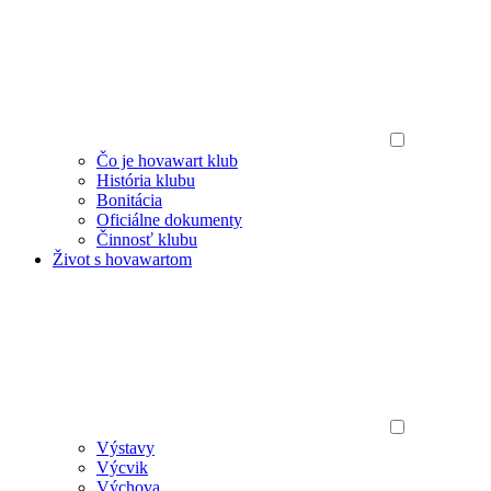
Čo je hovawart klub
História klubu
Bonitácia
Oficiálne dokumenty
Činnosť klubu
Život s hovawartom
Výstavy
Výcvik
Výchova