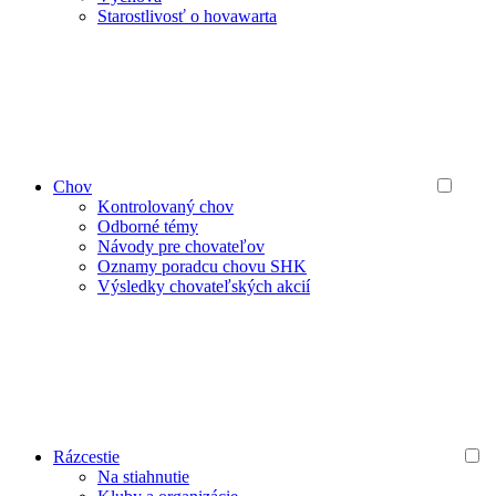
Starostlivosť o hovawarta
Chov
Kontrolovaný chov
Odborné témy
Návody pre chovateľov
Oznamy poradcu chovu SHK
Výsledky chovateľských akcií
Rázcestie
Na stiahnutie