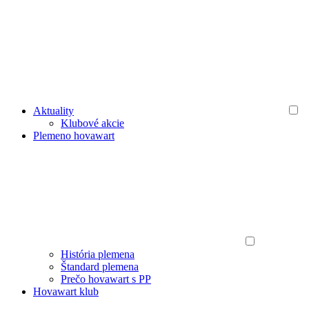
Aktuality
Klubové akcie
Plemeno hovawart
História plemena
Štandard plemena
Prečo hovawart s PP
Hovawart klub