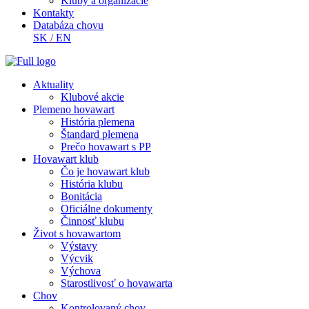
Kluby a organizácie
Kontakty
Databáza chovu
SK
/
EN
Aktuality
Klubové akcie
Plemeno hovawart
História plemena
Štandard plemena
Prečo hovawart s PP
Hovawart klub
Čo je hovawart klub
História klubu
Bonitácia
Oficiálne dokumenty
Činnosť klubu
Život s hovawartom
Výstavy
Výcvik
Výchova
Starostlivosť o hovawarta
Chov
Kontrolovaný chov