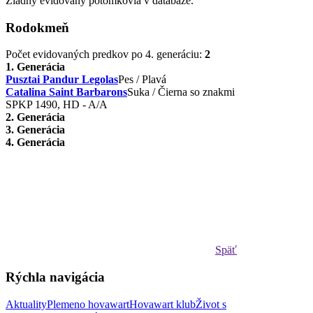
Žiadny evidovaný potomkovia v databáze.
Rodokmeň
Počet evidovaných predkov po 4. generáciu:
2
1. Generácia
Pusztai Pandur Legolas
Pes / Plavá
Catalina Saint Barbarons
Suka / Čierna so znakmi
SPKP 1490, HD - A/A
2. Generácia
3. Generácia
4. Generácia
Späť
Rýchla navigácia
Aktuality
Plemeno hovawart
Hovawart klub
Život s