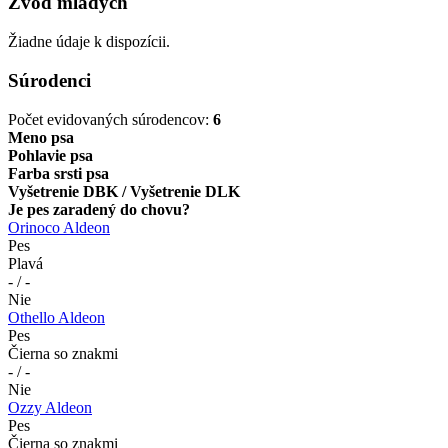
Zvod mladých
Žiadne údaje k dispozícii.
Súrodenci
Počet evidovaných súrodencov:
6
Meno psa
Pohlavie psa
Farba srsti psa
Vyšetrenie DBK / Vyšetrenie DLK
Je pes zaradený do chovu?
Orinoco Aldeon
Pes
Plavá
- / -
Nie
Othello Aldeon
Pes
Čierna so znakmi
- / -
Nie
Ozzy Aldeon
Pes
Čierna so znakmi