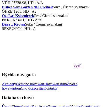
VDH 25238-98, HD - A/A
Bisbee vom Garten der Freiheit
Suka / Čierna so znakmi
ÖHZB 1205, HD - A2
Ozi Las Ksiezniczek
Pes / Čierna so znakmi
PKR. II-73411, HD - A/A
Dara z Krovia
Suka / Čierna so znakmi
SPKP 249/04, HD - A
Späť
Rýchla navigácia
Aktuality
Plemeno hovawart
Hovawart klub
Život s
hovawartom
Chov
Rázcestie
Kontakty
Databáza chovu
Úvod
Chovné suky
Krycie psy
Zoznam vrhov
Vyhľadávanie psov