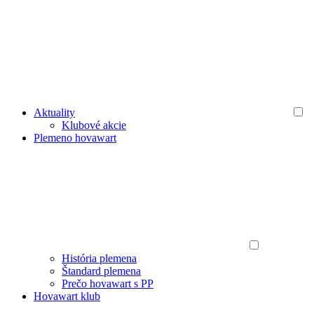
Aktuality
Klubové akcie
Plemeno hovawart
História plemena
Štandard plemena
Prečo hovawart s PP
Hovawart klub