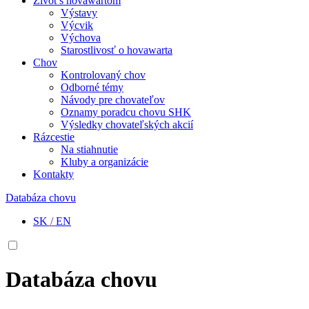
Život s hovawartom
Výstavy
Výcvik
Výchova
Starostlivosť o hovawarta
Chov
Kontrolovaný chov
Odborné témy
Návody pre chovateľov
Oznamy poradcu chovu SHK
Výsledky chovateľských akcií
Rázcestie
Na stiahnutie
Kluby a organizácie
Kontakty
Databáza chovu
SK
/
EN
Databáza chovu