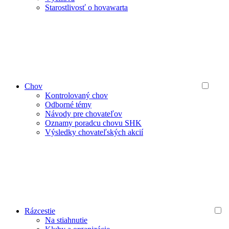
Starostlivosť o hovawarta
Chov
Kontrolovaný chov
Odborné témy
Návody pre chovateľov
Oznamy poradcu chovu SHK
Výsledky chovateľských akcií
Rázcestie
Na stiahnutie