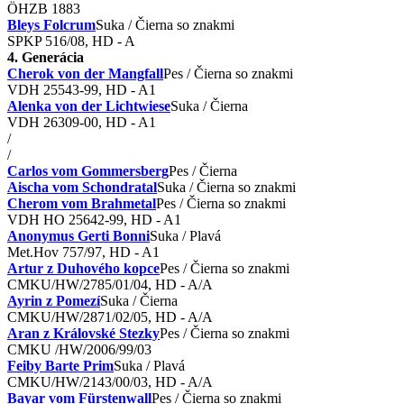
ÖHZB 1883
Bleys Folcrum
Suka / Čierna so znakmi
SPKP 516/08, HD - A
4. Generácia
Cherok von der Mangfall
Pes / Čierna so znakmi
VDH 25543-99, HD - A1
Alenka von der Lichtwiese
Suka / Čierna
VDH 26309-00, HD - A1
/
/
Carlos vom Gommersberg
Pes / Čierna
Aischa vom Schondratal
Suka / Čierna so znakmi
Cherom vom Brahmetal
Pes / Čierna so znakmi
VDH HO 25642-99, HD - A1
Anonymus Gerti Bonni
Suka / Plavá
Met.Hov 757/97, HD - A1
Artur z Duhového kopce
Pes / Čierna so znakmi
CMKU/HW/2785/01/04, HD - A/A
Ayrin z Pomezí
Suka / Čierna
CMKU/HW/2871/02/05, HD - A/A
Aran z Královské Stezky
Pes / Čierna so znakmi
CMKU /HW/2006/99/03
Feiby Barte Prim
Suka / Plavá
CMKU/HW/2143/00/03, HD - A/A
Bayar vom Fürstenwall
Pes / Čierna so znakmi