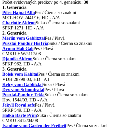
Počet evidovaných predkov po 4. generáciu:
30
1. Generácia
Pilisi Hajnal Alfa
Pes / Čierna so znakmi
MET-HOV 2441/16, HD - A/A
Charlotte Aldeon
Suka / Čierna so znakmi
SPKP 1271, HD - A/A
2. Generácia
Merlin vom Gablitztal
Pes / Plavá
Pusztai-Pandur HisTria
Suka / Čierna so znakmi
Armín Hali Gali
Pes / Plavá
CMKU HW/5117/08
Djamila Aldeon
Suka / Čierna so znakmi
SPKP 962, HD - A/A
3. Generácia
Bolek vom Kahltal
Pes / Čierna so znakmi
VDH 28798-03, HD - A1
Kelcy vom Gablitztal
Suka / Plavá
Dex vom Schondratal
Pes / Plavá
Pusztai-Pandur Tekla
Suka / Čierna so znakmi
Hov. 1544/03, HD - A/A
Jekyll Royal safe
Pes / Plavá
SPKP 549, HD - A/A
Halka Barte Prim
Suka / Čierna so znakmi
CMKU 3412/04/08
Ivanhoe vom Garten der Freiheit
Pes / Čierna so znakmi