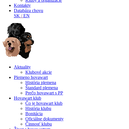
Kluby a organizácie
Kontakty
Databáza chovu
SK
/
EN
Aktuality
Klubové akcie
Plemeno hovawart
História plemena
Štandard plemena
Prečo hovawart s PP
Hovawart klub
Čo je hovawart klub
História klubu
Bonitácia
Oficiálne dokumenty
Činnosť klubu