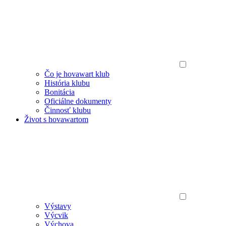
Čo je hovawart klub
História klubu
Bonitácia
Oficiálne dokumenty
Činnosť klubu
Život s hovawartom
Výstavy
Výcvik
Výchova