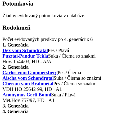
Potomkovia
Žiadny evidovaný potomkovia v databáze.
Rodokmeň
Počet evidovaných predkov po 4. generáciu:
6
1. Generácia
Dex vom Schondratal
Pes / Plavá
Pusztai-Pandur Tekla
Suka / Čierna so znakmi
Hov. 1544/03, HD - A/A
2. Generácia
Carlos vom Gommersberg
Pes / Čierna
Aischa vom Schondratal
Suka / Čierna so znakmi
Cherom vom Brahmetal
Pes / Čierna so znakmi
VDH HO 25642-99, HD - A1
Anonymus Gerti Bonni
Suka / Plavá
Met.Hov 757/97, HD - A1
3. Generácia
4. Generácia