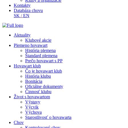
Kluby a organizácie
Kontakty
Databáza chovu
SK
/
EN
Aktuality
Klubové akcie
Plemeno hovawart
História plemena
Štandard plemena
Prečo hovawart s PP
Hovawart klub
Čo je hovawart klub
História klubu
Bonitácia
Oficiálne dokumenty
Činnosť klubu
Život s hovawartom
Výstavy
Výcvik
Výchova
Starostlivosť o hovawarta
Chov
Kontrolovaný chov