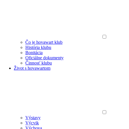
Čo je hovawart klub
História klubu
Bonitácia
Oficiálne dokumenty
Činnosť klubu
Život s hovawartom
Výstavy
Výcvik
Výchova