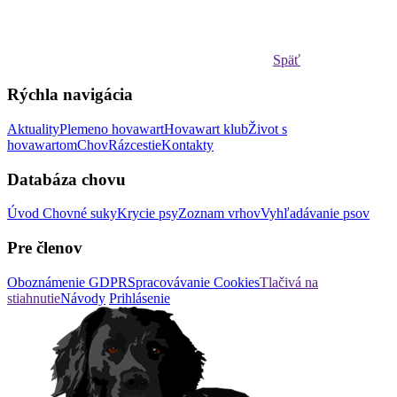
Späť
Rýchla navigácia
Aktuality
Plemeno hovawart
Hovawart klub
Život s
hovawartom
Chov
Rázcestie
Kontakty
Databáza chovu
Úvod
Chovné suky
Krycie psy
Zoznam vrhov
Vyhľadávanie psov
Pre členov
Oboznámenie GDPR
Spracovávanie Cookies
Tlačivá na
stiahnutie
Návody
Prihlásenie