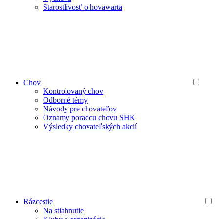
Starostlivosť o hovawarta
Chov
Kontrolovaný chov
Odborné témy
Návody pre chovateľov
Oznamy poradcu chovu SHK
Výsledky chovateľských akcií
Rázcestie
Na stiahnutie