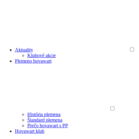
Aktuality
Klubové akcie
Plemeno hovawart
História plemena
Štandard plemena
Prečo hovawart s PP
Hovawart klub