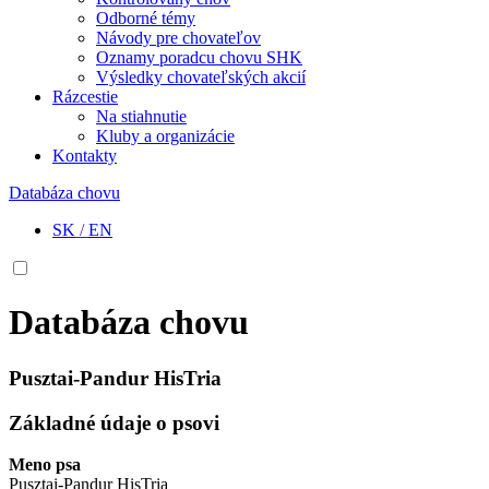
Odborné témy
Návody pre chovateľov
Oznamy poradcu chovu SHK
Výsledky chovateľských akcií
Rázcestie
Na stiahnutie
Kluby a organizácie
Kontakty
Databáza chovu
SK
/
EN
Databáza chovu
Pusztai-Pandur HisTria
Základné údaje o psovi
Meno psa
Pusztai-Pandur HisTria