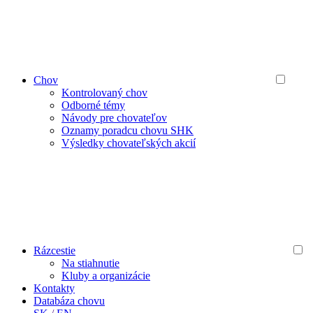
Chov
Kontrolovaný chov
Odborné témy
Návody pre chovateľov
Oznamy poradcu chovu SHK
Výsledky chovateľských akcií
Rázcestie
Na stiahnutie
Kluby a organizácie
Kontakty
Databáza chovu