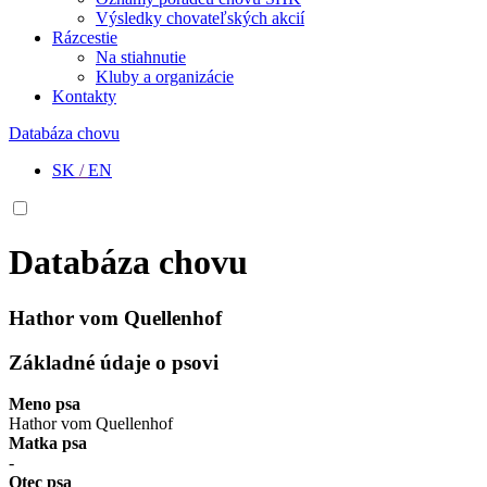
Výsledky chovateľských akcií
Rázcestie
Na stiahnutie
Kluby a organizácie
Kontakty
Databáza chovu
SK
/
EN
Databáza chovu
Hathor vom Quellenhof
Základné údaje o psovi
Meno psa
Hathor vom Quellenhof
Matka psa
-
Otec psa