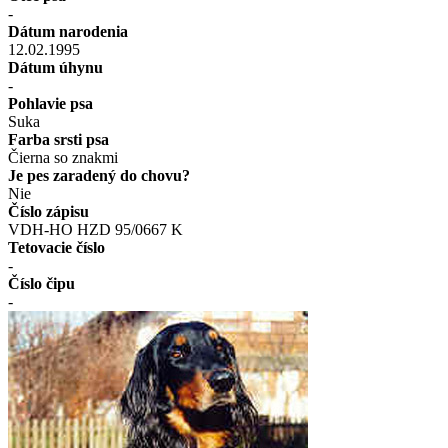
-
Dátum narodenia
12.02.1995
Dátum úhynu
-
Pohlavie psa
Suka
Farba srsti psa
Čierna so znakmi
Je pes zaradený do chovu?
Nie
Číslo zápisu
VDH-HO HZD 95/0667 K
Tetovacie číslo
-
Číslo čipu
-