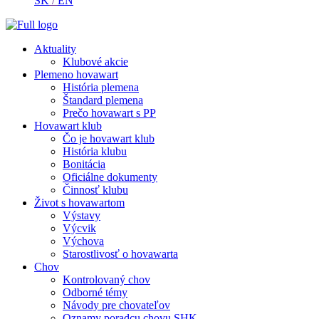
SK
/
EN
Aktuality
Klubové akcie
Plemeno hovawart
História plemena
Štandard plemena
Prečo hovawart s PP
Hovawart klub
Čo je hovawart klub
História klubu
Bonitácia
Oficiálne dokumenty
Činnosť klubu
Život s hovawartom
Výstavy
Výcvik
Výchova
Starostlivosť o hovawarta
Chov
Kontrolovaný chov
Odborné témy
Návody pre chovateľov
Oznamy poradcu chovu SHK