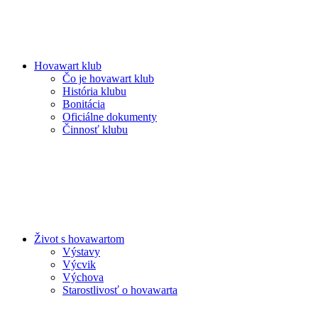
Hovawart klub
Čo je hovawart klub
História klubu
Bonitácia
Oficiálne dokumenty
Činnosť klubu
Život s hovawartom
Výstavy
Výcvik
Výchova
Starostlivosť o hovawarta