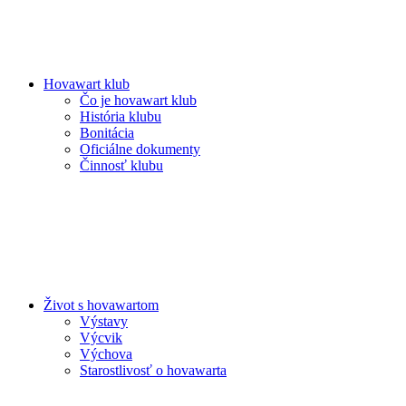
Hovawart klub
Čo je hovawart klub
História klubu
Bonitácia
Oficiálne dokumenty
Činnosť klubu
Život s hovawartom
Výstavy
Výcvik
Výchova
Starostlivosť o hovawarta