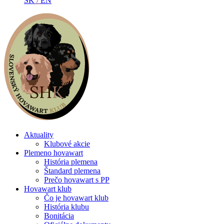
SK
/
EN
Aktuality
Klubové akcie
Plemeno hovawart
História plemena
Štandard plemena
Prečo hovawart s PP
Hovawart klub
Čo je hovawart klub
História klubu
Bonitácia