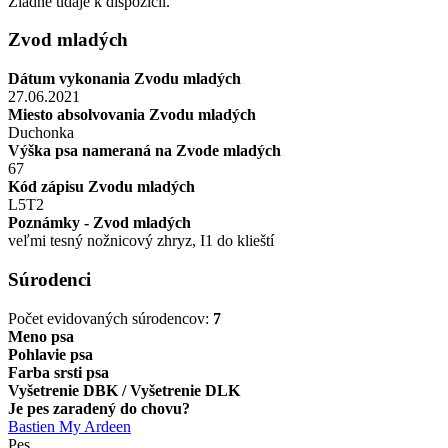
Žiadne údaje k dispozícii.
Zvod mladých
Dátum vykonania Zvodu mladých
27.06.2021
Miesto absolvovania Zvodu mladých
Duchonka
Výška psa nameraná na Zvode mladých
67
Kód zápisu Zvodu mladých
L5T2
Poznámky - Zvod mladých
veľmi tesný nožnicový zhryz, I1 do klieští
Súrodenci
Počet evidovaných súrodencov:
7
Meno psa
Pohlavie psa
Farba srsti psa
Vyšetrenie DBK / Vyšetrenie DLK
Je pes zaradený do chovu?
Bastien My Ardeen
Pes