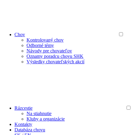
Chov
Kontrolovaný chov
Odborné témy
Návody pre chovateľov
Oznamy poradcu chovu SHK
Výsledky chovateľských akcií
Rázcestie
Na stiahnutie
Kluby a organizácie
Kontakty
Databáza chovu