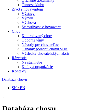
Oficiálne dokumenty
Činnosť klubu
Život s hovawartom
Výstavy
Výcvik
Výchova
Starostlivosť o hovawarta
Chov
Kontrolovaný chov
Odborné témy
Návody pre chovateľov
Oznamy poradcu chovu SHK
Výsledky chovateľských akcií
Rázcestie
Na stiahnutie
Kluby a organizácie
Kontakty
Databáza chovu
SK
/
EN
Databáza chovu