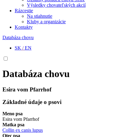
Výsledky chovateľských akcií
Rázcestie
Na stiahnutie
Kluby a organizácie
Kontakty
Databáza chovu
SK
/
EN
Databáza chovu
Esira vom Pfarrhof
Základné údaje o psovi
Meno psa
Esira vom Pfarrhof
Matka psa
Collin ex canis lupus
Otec psa