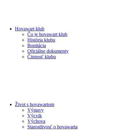
Hovawart klub
Čo je hovawart klub
História klubu
Bonitácia
Oficiálne dokumenty
Činnosť klubu
Život s hovawartom
Výstavy
Výcvik
Výchova
Starostlivosť o hovawarta