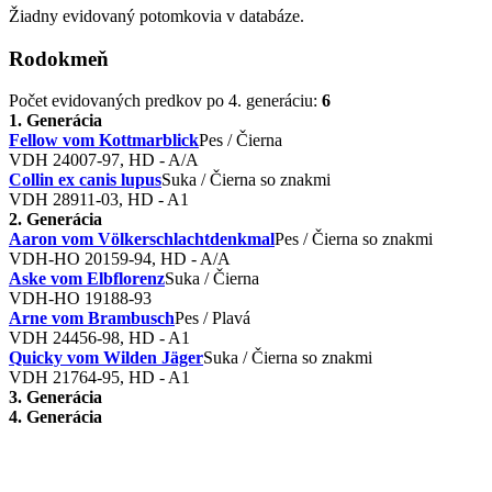
Žiadny evidovaný potomkovia v databáze.
Rodokmeň
Počet evidovaných predkov po 4. generáciu:
6
1. Generácia
Fellow vom Kottmarblick
Pes / Čierna
VDH 24007-97, HD - A/A
Collin ex canis lupus
Suka / Čierna so znakmi
VDH 28911-03, HD - A1
2. Generácia
Aaron vom Völkerschlachtdenkmal
Pes / Čierna so znakmi
VDH-HO 20159-94, HD - A/A
Aske vom Elbflorenz
Suka / Čierna
VDH-HO 19188-93
Arne vom Brambusch
Pes / Plavá
VDH 24456-98, HD - A1
Quicky vom Wilden Jäger
Suka / Čierna so znakmi
VDH 21764-95, HD - A1
3. Generácia
4. Generácia