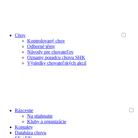
Chov
Kontrolovaný chov
Odborné témy
Návody pre chovateľov
Oznamy poradcu chovu SHK
Výsledky chovateľských akcií
Rázcestie
Na stiahnutie
Kluby a organizácie
Kontakty
Databáza chovu