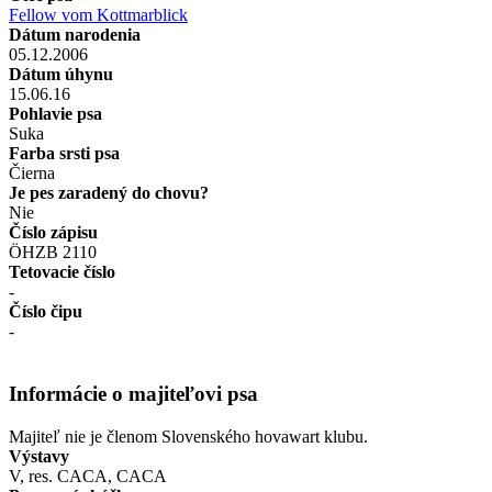
Fellow vom Kottmarblick
Dátum narodenia
05.12.2006
Dátum úhynu
15.06.16
Pohlavie psa
Suka
Farba srsti psa
Čierna
Je pes zaradený do chovu?
Nie
Číslo zápisu
ÖHZB 2110
Tetovacie číslo
-
Číslo čipu
-
Informácie o majiteľovi psa
Majiteľ nie je členom Slovenského hovawart klubu.
Výstavy
V, res. CACA, CACA