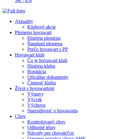
SK
/
EN
Aktuality
Klubové akcie
Plemeno hovawart
História plemena
Štandard plemena
Prečo hovawart s PP
Hovawart klub
Čo je hovawart klub
História klubu
Bonitácia
Oficiálne dokumenty
Činnosť klubu
Život s hovawartom
Výstavy
Výcvik
Výchova
Starostlivosť o hovawarta
Chov
Kontrolovaný chov
Odborné témy
Návody pre chovateľov
Oznamy poradcu chovu SHK