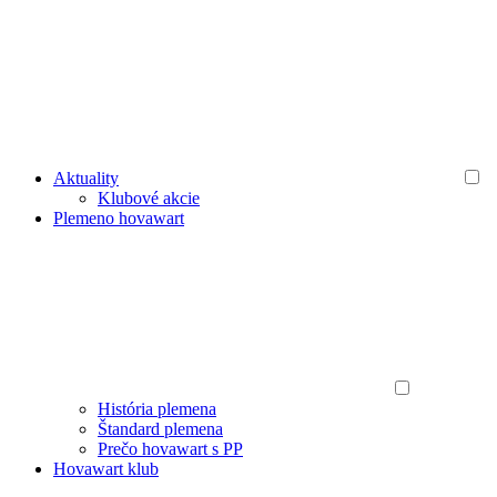
Aktuality
Klubové akcie
Plemeno hovawart
História plemena
Štandard plemena
Prečo hovawart s PP
Hovawart klub