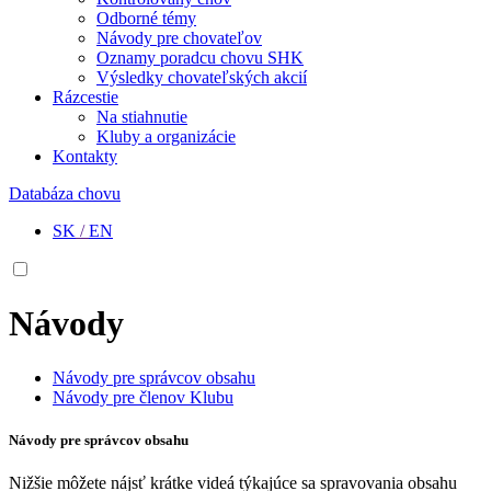
Odborné témy
Návody pre chovateľov
Oznamy poradcu chovu SHK
Výsledky chovateľských akcií
Rázcestie
Na stiahnutie
Kluby a organizácie
Kontakty
Databáza chovu
SK
/
EN
Návody
Návody pre správcov obsahu
Návody pre členov Klubu
Návody pre správcov obsahu
Nižšie môžete nájsť krátke videá týkajúce sa spravovania obsahu