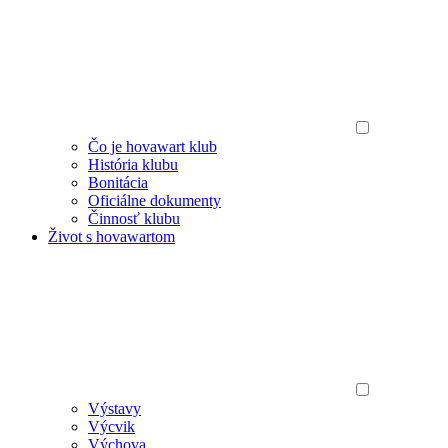
Čo je hovawart klub
História klubu
Bonitácia
Oficiálne dokumenty
Činnosť klubu
Život s hovawartom
Výstavy
Výcvik
Výchova