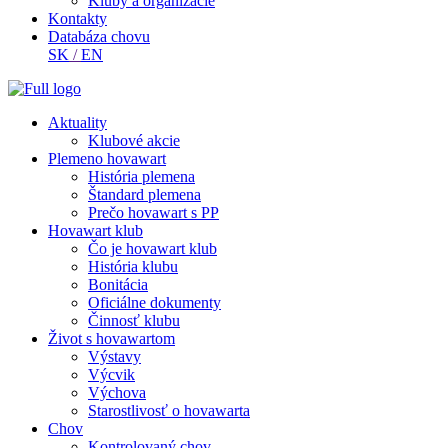
Kluby a organizácie
Kontakty
Databáza chovu
SK
/
EN
Aktuality
Klubové akcie
Plemeno hovawart
História plemena
Štandard plemena
Prečo hovawart s PP
Hovawart klub
Čo je hovawart klub
História klubu
Bonitácia
Oficiálne dokumenty
Činnosť klubu
Život s hovawartom
Výstavy
Výcvik
Výchova
Starostlivosť o hovawarta
Chov
Kontrolovaný chov