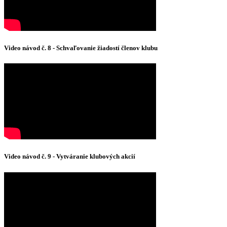
Video návod č. 8 - Schvaľovanie žiadostí členov klubu
Video návod č. 9 - Vytváranie klubových akcií