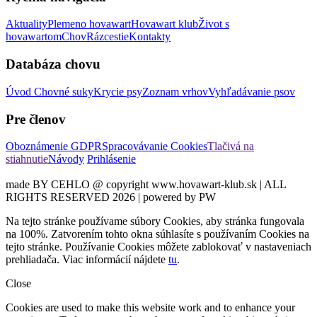
Aktuality
Plemeno hovawart
Hovawart klub
Život s
hovawartom
Chov
Rázcestie
Kontakty
Databáza chovu
Úvod
Chovné suky
Krycie psy
Zoznam vrhov
Vyhľadávanie psov
Pre členov
Oboznámenie GDPR
Spracovávanie Cookies
Tlačivá na
stiahnutie
Návody
Prihlásenie
made BY CEHLO @ copyright www.hovawart-klub.sk | ALL
RIGHTS RESERVED 2026 | powered by PW
Na tejto stránke používame súbory Cookies, aby stránka fungovala
na 100%. Zatvorením tohto okna súhlasíte s používaním Cookies na
tejto stránke. Používanie Cookies môžete zablokovať v nastaveniach
prehliadača. Viac informácií nájdete
tu
.
Close
Cookies are used to make this website work and to enhance your