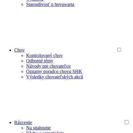
Starostlivosť o hovawarta
Chov
Kontrolovaný chov
Odborné témy
Návody pre chovateľov
Oznamy poradcu chovu SHK
Výsledky chovateľských akcií
Rázcestie
Na stiahnutie