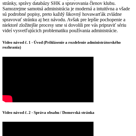
stránky, správy databázy SHK a spravovania členov klubu.
Samozrejme samotná administrácia je moderná a intuitívna a všade
sú podrobné popisy, preto každý šikovný hovawarťák zvládne
spravovať stránku aj bez návodu. Avšak pre lepšie pochopenie a
niektoré zložitejšie procesy sme si dovolili pre vás pripraviť sériu
videí vysvetľujúcich problematiku používania administrácie.
Video návod č. 1 - Úvod (Prihlásenie a rozdelenie administrátorského
rozhrania)
Video návod č. 2 - Správa obsahu / Domovská stránka