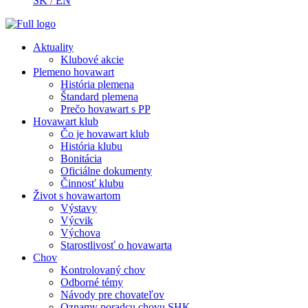
SK
/
EN
Aktuality
Klubové akcie
Plemeno hovawart
História plemena
Štandard plemena
Prečo hovawart s PP
Hovawart klub
Čo je hovawart klub
História klubu
Bonitácia
Oficiálne dokumenty
Činnosť klubu
Život s hovawartom
Výstavy
Výcvik
Výchova
Starostlivosť o hovawarta
Chov
Kontrolovaný chov
Odborné témy
Návody pre chovateľov
Oznamy poradcu chovu SHK