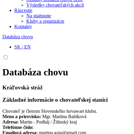
Výsledky chovateľských akcií
Rázcestie
Na stiahnutie
Kluby a organizácie
Kontakty
Databáza chovu
SK
/
EN
Databáza chovu
Kráľovská stráž
Základné informácie o chovateľskej stanici
Chovateľ je členom Slovenského hovawart klubu.
Meno a priezvisko:
Mgr. Martina Babíková
Adresa:
Martin - Podháj / Žilinský kraj
Telefónne číslo:
Emailová adresa:
martina.gaia@gmail.com