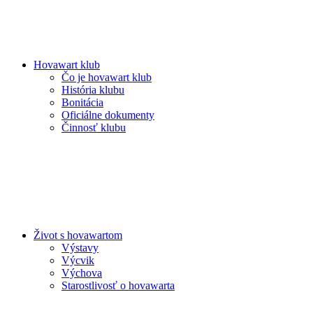
Hovawart klub
Čo je hovawart klub
História klubu
Bonitácia
Oficiálne dokumenty
Činnosť klubu
Život s hovawartom
Výstavy
Výcvik
Výchova
Starostlivosť o hovawarta