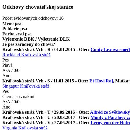
Odchovy chovateľskej stanice
Počet evidovaných odchovov:
16
Meno psa
Pohlavie psa
Farba srsti psa
Vyšetrenie DBK / Vyšetrenie DLK
Je pes zaradený do chovu?
Kráľovská stráž Vrh - R / 01.01.2015 - Otec:
Conty Lexova smeč
Rockland Kráľovská stráž
Pes
Plavá
A/A / 0/0
Áno
Kráľovská stráž Vrh - S / 11.01.2015 - Otec:
Et Hovi Raj
, Matka
Singapur Kráľovská stráž
Pes
Čierna so znakmi
A/A / 0/0
Áno
Kráľovská stráž Vrh - T / 29.09.2016 - Otec:
Alfréd ze Světlovsk
Kráľovská stráž Vrh - U / 20.03.2017 - Otec:
Monty z Páralovy z
Kráľovská stráž Vrh - V / 27.06.2017 - Otec:
Leroy von der Hofre
Virginia Kráľovská stráž