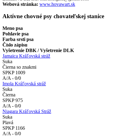
Webová stránka:
www.hovawart.sk
Aktívne chovné psy chovateľskej stanice
Meno psa
Pohlavie psa
Farba srsti psa
Číslo zápisu
Vyšetrenie DBK / Vyšetrenie DLK
Jamaica Kráľovská stráž
Suka
Čierna so znakmi
SPKP 1009
A/A - 0/0
Imola Kráľovská stráž
Suka
Čierna
SPKP 975
A/A - 0/0
Niagara Kráľovská Stráž
Suka
Plavá
SPKP 1166
A/A - 0/0