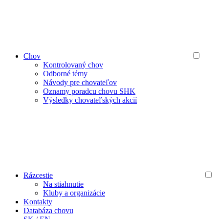
Chov
Kontrolovaný chov
Odborné témy
Návody pre chovateľov
Oznamy poradcu chovu SHK
Výsledky chovateľských akcií
Rázcestie
Na stiahnutie
Kluby a organizácie
Kontakty
Databáza chovu