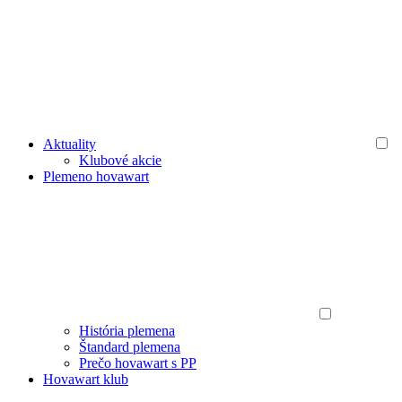
Aktuality
Klubové akcie
Plemeno hovawart
História plemena
Štandard plemena
Prečo hovawart s PP
Hovawart klub