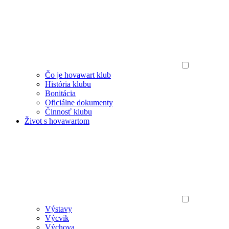
Čo je hovawart klub
História klubu
Bonitácia
Oficiálne dokumenty
Činnosť klubu
Život s hovawartom
Výstavy
Výcvik
Výchova