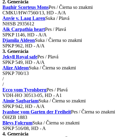
2. Generácia
Baghir Scorteus Mons
Pes / Čierna so znakmi
CMKU/HW/7560/13, HD - A/A
Anvie v. Laag Laren
Suka / Plavá
NHSB 2935612
Aik Carpathia heart
Pes / Plavá
SPKP 1146, HD - A/A
Djamila Aldeon
Suka / Čierna so znakmi
SPKP 962, HD - A/A
3. Generácia
Jekyll Royal safe
Pes / Plavá
SPKP 549, HD - A/A
Alize Aldeon
Suka / Čierna so znakmi
SPKP 700/13
/
/
Ecco vom Tyrolsberg
Pes / Plavá
VDH-HO 30513-05, HD - A1
Aimie Sagbariam
Suka / Čierna so znakmi
SPKP 942 , HD - A/A
Ivanhoe vom Garten der Freiheit
Pes / Čierna so znakmi
ÖHZB 1883
Bleys Folcrum
Suka / Čierna so znakmi
SPKP 516/08, HD - A
4. Generácia