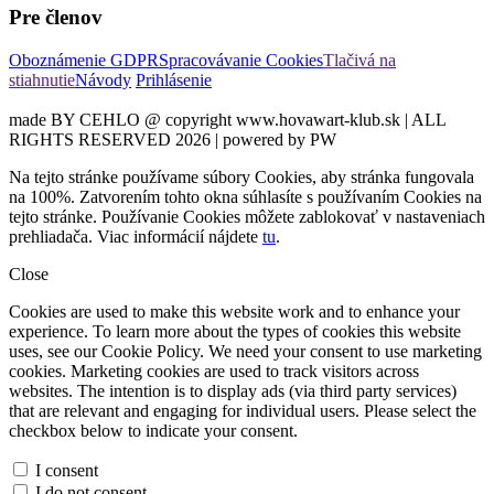
Pre členov
Oboznámenie GDPR
Spracovávanie Cookies
Tlačivá na
stiahnutie
Návody
Prihlásenie
made BY CEHLO @ copyright www.hovawart-klub.sk | ALL
RIGHTS RESERVED 2026 | powered by PW
Na tejto stránke používame súbory Cookies, aby stránka fungovala
na 100%. Zatvorením tohto okna súhlasíte s používaním Cookies na
tejto stránke. Používanie Cookies môžete zablokovať v nastaveniach
prehliadača. Viac informácií nájdete
tu
.
Close
Cookies are used to make this website work and to enhance your
experience. To learn more about the types of cookies this website
uses, see our Cookie Policy. We need your consent to use marketing
cookies. Marketing cookies are used to track visitors across
websites. The intention is to display ads (via third party services)
that are relevant and engaging for individual users. Please select the
checkbox below to indicate your consent.
I consent
I do not consent