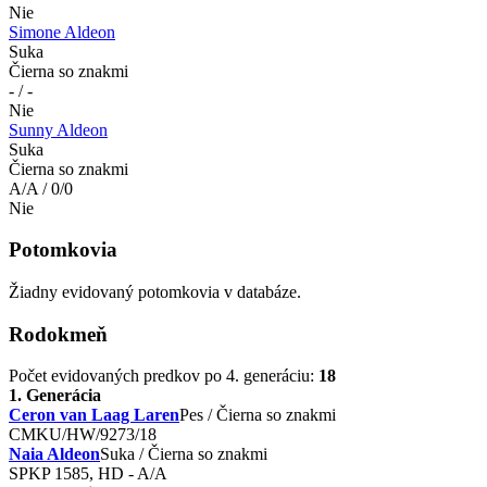
Nie
Simone Aldeon
Suka
Čierna so znakmi
- / -
Nie
Sunny Aldeon
Suka
Čierna so znakmi
A/A / 0/0
Nie
Potomkovia
Žiadny evidovaný potomkovia v databáze.
Rodokmeň
Počet evidovaných predkov po 4. generáciu:
18
1. Generácia
Ceron van Laag Laren
Pes / Čierna so znakmi
CMKU/HW/9273/18
Naia Aldeon
Suka / Čierna so znakmi
SPKP 1585, HD - A/A