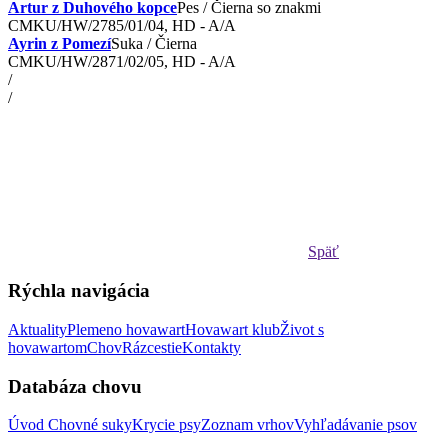
Artur z Duhového kopce
Pes / Čierna so znakmi
CMKU/HW/2785/01/04, HD - A/A
Ayrin z Pomezí
Suka / Čierna
CMKU/HW/2871/02/05, HD - A/A
/
/
Späť
Rýchla navigácia
Aktuality
Plemeno hovawart
Hovawart klub
Život s
hovawartom
Chov
Rázcestie
Kontakty
Databáza chovu
Úvod
Chovné suky
Krycie psy
Zoznam vrhov
Vyhľadávanie psov