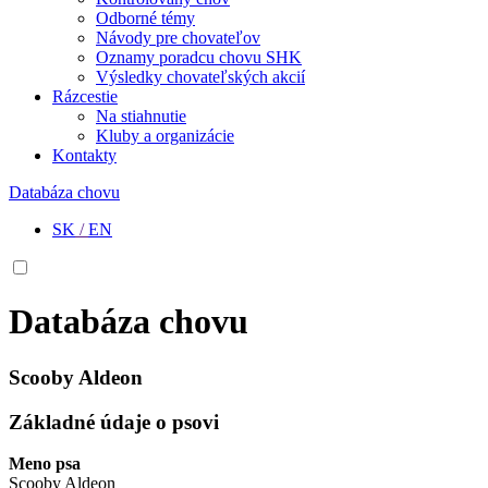
Odborné témy
Návody pre chovateľov
Oznamy poradcu chovu SHK
Výsledky chovateľských akcií
Rázcestie
Na stiahnutie
Kluby a organizácie
Kontakty
Databáza chovu
SK
/
EN
Databáza chovu
Scooby Aldeon
Základné údaje o psovi
Meno psa
Scooby Aldeon