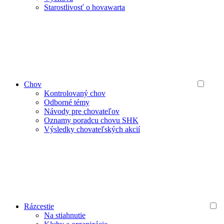
Starostlivosť o hovawarta
Chov
Kontrolovaný chov
Odborné témy
Návody pre chovateľov
Oznamy poradcu chovu SHK
Výsledky chovateľských akcií
Rázcestie
Na stiahnutie