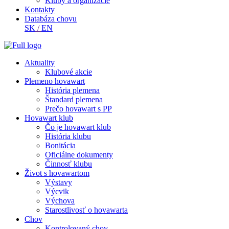
Kluby a organizácie
Kontakty
Databáza chovu
SK
/
EN
Aktuality
Klubové akcie
Plemeno hovawart
História plemena
Štandard plemena
Prečo hovawart s PP
Hovawart klub
Čo je hovawart klub
História klubu
Bonitácia
Oficiálne dokumenty
Činnosť klubu
Život s hovawartom
Výstavy
Výcvik
Výchova
Starostlivosť o hovawarta
Chov
Kontrolovaný chov