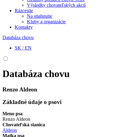
Výsledky chovateľských akcií
Rázcestie
Na stiahnutie
Kluby a organizácie
Kontakty
Databáza chovu
SK
/
EN
Databáza chovu
Renzo Aldeon
Základné údaje o psovi
Meno psa
Renzo Aldeon
Chovateľská stanica
Aldeon
Matka psa