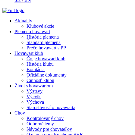
SK
/
EN
Aktuality
Klubové akcie
Plemeno hovawart
História plemena
Štandard plemena
Prečo hovawart s PP
Hovawart klub
Čo je hovawart klub
História klubu
Bonitácia
Oficiálne dokumenty
Činnosť klubu
Život s hovawartom
Výstavy
Výcvik
Výchova
Starostlivosť o hovawarta
Chov
Kontrolovaný chov
Odborné témy
Návody pre chovateľov
Oznamy poradcu chovu SHK