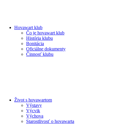
Hovawart klub
Čo je hovawart klub
História klubu
Bonitácia
Oficiálne dokumenty
Činnosť klubu
Život s hovawartom
Výstavy
Výcvik
Výchova
Starostlivosť o hovawarta