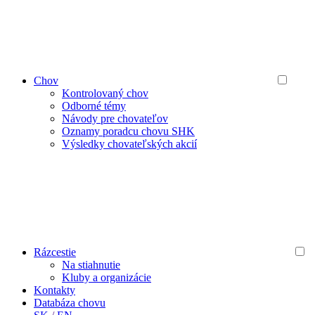
Chov
Kontrolovaný chov
Odborné témy
Návody pre chovateľov
Oznamy poradcu chovu SHK
Výsledky chovateľských akcií
Rázcestie
Na stiahnutie
Kluby a organizácie
Kontakty
Databáza chovu