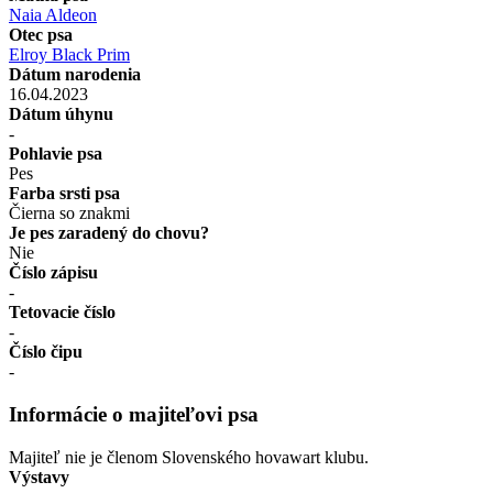
Naia Aldeon
Otec psa
Elroy Black Prim
Dátum narodenia
16.04.2023
Dátum úhynu
-
Pohlavie psa
Pes
Farba srsti psa
Čierna so znakmi
Je pes zaradený do chovu?
Nie
Číslo zápisu
-
Tetovacie číslo
-
Číslo čipu
-
Informácie o majiteľovi psa
Majiteľ nie je členom Slovenského hovawart klubu.
Výstavy