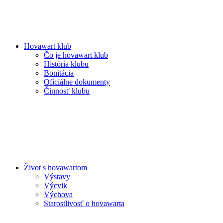
Hovawart klub
Čo je hovawart klub
História klubu
Bonitácia
Oficiálne dokumenty
Činnosť klubu
Život s hovawartom
Výstavy
Výcvik
Výchova
Starostlivosť o hovawarta