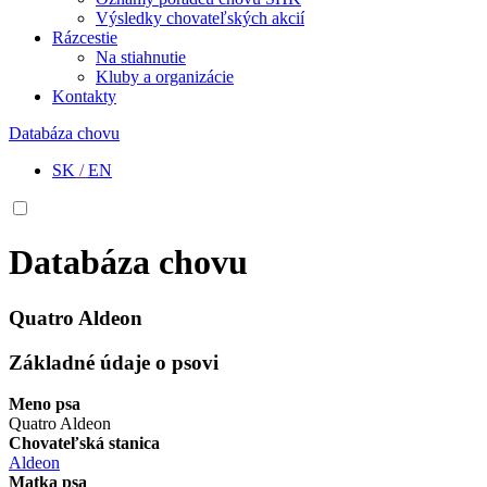
Výsledky chovateľských akcií
Rázcestie
Na stiahnutie
Kluby a organizácie
Kontakty
Databáza chovu
SK
/
EN
Databáza chovu
Quatro Aldeon
Základné údaje o psovi
Meno psa
Quatro Aldeon
Chovateľská stanica
Aldeon
Matka psa