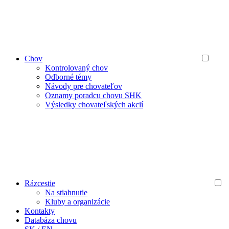
Chov
Kontrolovaný chov
Odborné témy
Návody pre chovateľov
Oznamy poradcu chovu SHK
Výsledky chovateľských akcií
Rázcestie
Na stiahnutie
Kluby a organizácie
Kontakty
Databáza chovu