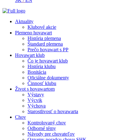
SK
/
EN
Aktuality
Klubové akcie
Plemeno hovawart
História plemena
Štandard plemena
Prečo hovawart s PP
Hovawart klub
Čo je hovawart klub
História klubu
Bonitácia
Oficiálne dokumenty
Činnosť klubu
Život s hovawartom
Výstavy
Výcvik
Výchova
Starostlivosť o hovawarta
Chov
Kontrolovaný chov
Odborné témy
Návody pre chovateľov
Oznamy poradcu chovu SHK