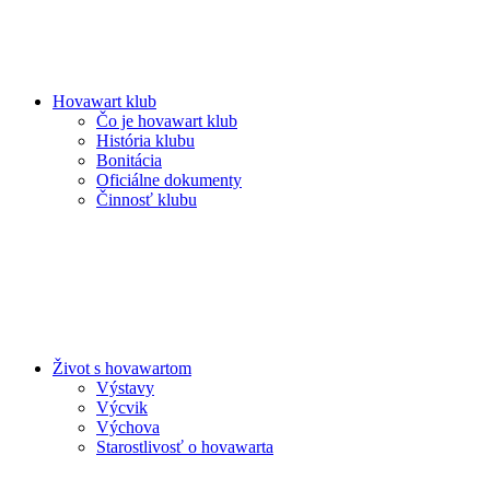
Hovawart klub
Čo je hovawart klub
História klubu
Bonitácia
Oficiálne dokumenty
Činnosť klubu
Život s hovawartom
Výstavy
Výcvik
Výchova
Starostlivosť o hovawarta