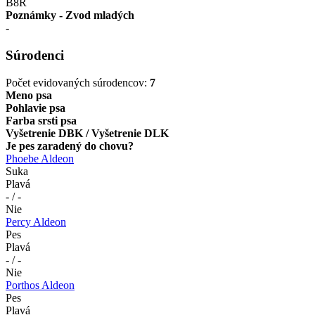
B8R
Poznámky - Zvod mladých
-
Súrodenci
Počet evidovaných súrodencov:
7
Meno psa
Pohlavie psa
Farba srsti psa
Vyšetrenie DBK / Vyšetrenie DLK
Je pes zaradený do chovu?
Phoebe Aldeon
Suka
Plavá
- / -
Nie
Percy Aldeon
Pes
Plavá
- / -
Nie
Porthos Aldeon
Pes
Plavá