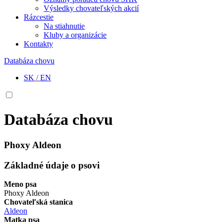
Výsledky chovateľských akcií
Rázcestie
Na stiahnutie
Kluby a organizácie
Kontakty
Databáza chovu
SK
/
EN
Databáza chovu
Phoxy Aldeon
Základné údaje o psovi
Meno psa
Phoxy Aldeon
Chovateľská stanica
Aldeon
Matka psa