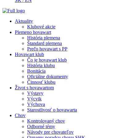
SK
/
EN
Aktuality
Klubové akcie
Plemeno hovawart
História plemena
Štandard plemena
Prečo hovawart s PP
Hovawart klub
Čo je hovawart klub
História klubu
Bonitácia
Oficiálne dokumenty
Činnosť klubu
Život s hovawartom
Výstavy
Výcvik
Výchova
Starostlivosť o hovawarta
Chov
Kontrolovaný chov
Odborné témy
Návody pre chovateľov
Oznamy poradcu chovu SHK