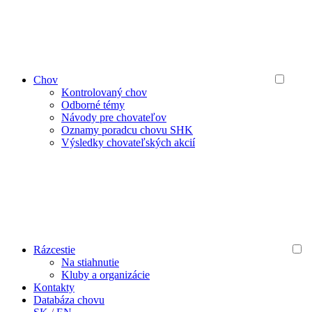
Chov
Kontrolovaný chov
Odborné témy
Návody pre chovateľov
Oznamy poradcu chovu SHK
Výsledky chovateľských akcií
Rázcestie
Na stiahnutie
Kluby a organizácie
Kontakty
Databáza chovu