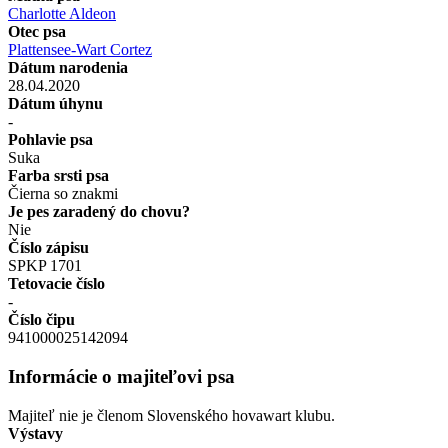
Charlotte Aldeon
Otec psa
Plattensee-Wart Cortez
Dátum narodenia
28.04.2020
Dátum úhynu
-
Pohlavie psa
Suka
Farba srsti psa
Čierna so znakmi
Je pes zaradený do chovu?
Nie
Číslo zápisu
SPKP 1701
Tetovacie číslo
-
Číslo čipu
941000025142094
Informácie o majiteľovi psa
Majiteľ nie je členom Slovenského hovawart klubu.
Výstavy