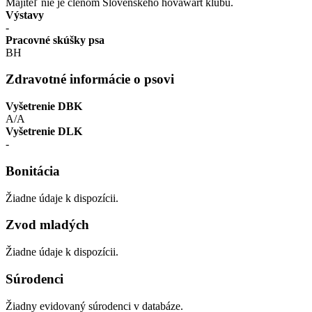
Majiteľ nie je členom Slovenského hovawart klubu.
Výstavy
-
Pracovné skúšky psa
BH
Zdravotné informácie o psovi
Vyšetrenie DBK
A/A
Vyšetrenie DLK
-
Bonitácia
Žiadne údaje k dispozícii.
Zvod mladých
Žiadne údaje k dispozícii.
Súrodenci
Žiadny evidovaný súrodenci v databáze.