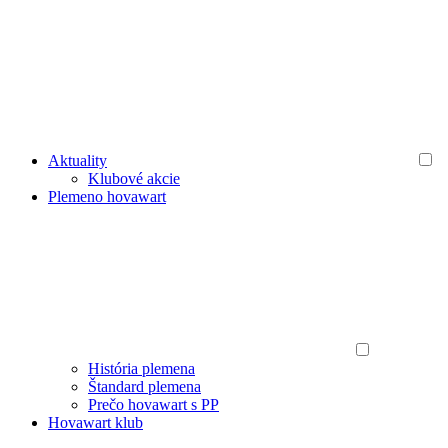
Aktuality
Klubové akcie
Plemeno hovawart
História plemena
Štandard plemena
Prečo hovawart s PP
Hovawart klub