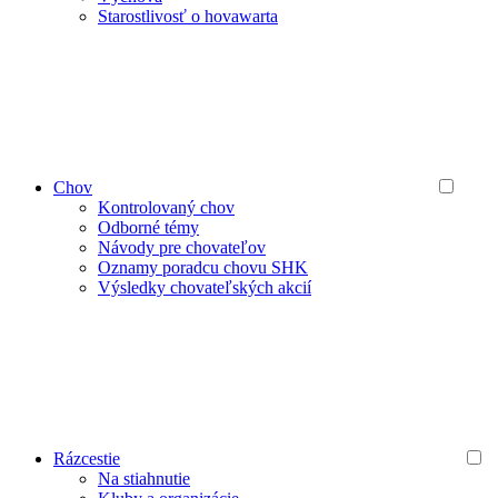
Starostlivosť o hovawarta
Chov
Kontrolovaný chov
Odborné témy
Návody pre chovateľov
Oznamy poradcu chovu SHK
Výsledky chovateľských akcií
Rázcestie
Na stiahnutie