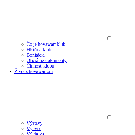
Čo je hovawart klub
História klubu
Bonitácia
Oficiálne dokumenty
Činnosť klubu
Život s hovawartom
Výstavy
Výcvik
Výchova