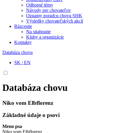
Odborné témy
Návody pre chovateľov
Oznamy poradcu chovu SHK
Výsledky chovateľských akcií
Rázcestie
Na stiahnutie
Kluby a organizácie
Kontakty
Databáza chovu
SK
/
EN
Databáza chovu
Niko vom Elbflorenz
Základné údaje o psovi
Meno psa
Niko vom Elbflorenz