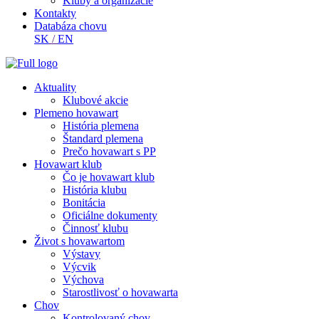
Kluby a organizácie
Kontakty
Databáza chovu
SK
/
EN
Aktuality
Klubové akcie
Plemeno hovawart
História plemena
Štandard plemena
Prečo hovawart s PP
Hovawart klub
Čo je hovawart klub
História klubu
Bonitácia
Oficiálne dokumenty
Činnosť klubu
Život s hovawartom
Výstavy
Výcvik
Výchova
Starostlivosť o hovawarta
Chov
Kontrolovaný chov