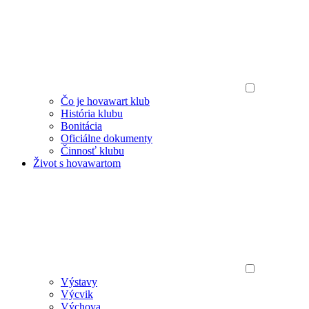
Čo je hovawart klub
História klubu
Bonitácia
Oficiálne dokumenty
Činnosť klubu
Život s hovawartom
Výstavy
Výcvik
Výchova