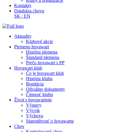
Kluby a organizácie
Kontakty
Databáza chovu
SK
/
EN
Aktuality
Klubové akcie
Plemeno hovawart
História plemena
Štandard plemena
Prečo hovawart s PP
Hovawart klub
Čo je hovawart klub
História klubu
Bonitácia
Oficiálne dokumenty
Činnosť klubu
Život s hovawartom
Výstavy
Výcvik
Výchova
Starostlivosť o hovawarta
Chov
Kontrolovaný chov