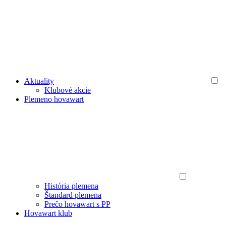
Aktuality
Klubové akcie
Plemeno hovawart
História plemena
Štandard plemena
Prečo hovawart s PP
Hovawart klub