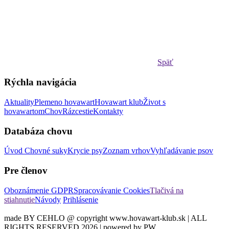
Späť
Rýchla navigácia
Aktuality
Plemeno hovawart
Hovawart klub
Život s
hovawartom
Chov
Rázcestie
Kontakty
Databáza chovu
Úvod
Chovné suky
Krycie psy
Zoznam vrhov
Vyhľadávanie psov
Pre členov
Oboznámenie GDPR
Spracovávanie Cookies
Tlačivá na
stiahnutie
Návody
Prihlásenie
made BY CEHLO @ copyright www.hovawart-klub.sk | ALL
RIGHTS RESERVED 2026 | powered by PW