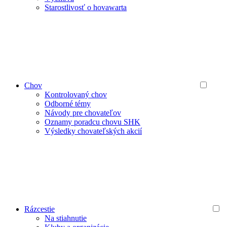
Starostlivosť o hovawarta
Chov
Kontrolovaný chov
Odborné témy
Návody pre chovateľov
Oznamy poradcu chovu SHK
Výsledky chovateľských akcií
Rázcestie
Na stiahnutie