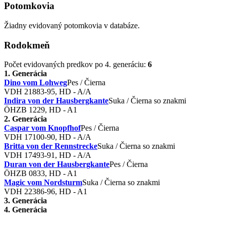
Potomkovia
Žiadny evidovaný potomkovia v databáze.
Rodokmeň
Počet evidovaných predkov po 4. generáciu:
6
1. Generácia
Dino vom Lohweg
Pes / Čierna
VDH 21883-95, HD - A/A
Indira von der Hausbergkante
Suka / Čierna so znakmi
ÖHZB 1229, HD - A1
2. Generácia
Caspar vom Knopfhof
Pes / Čierna
VDH 17100-90, HD - A/A
Britta von der Rennstrecke
Suka / Čierna so znakmi
VDH 17493-91, HD - A/A
Duran von der Hausbergkante
Pes / Čierna
ÖHZB 0833, HD - A1
Magic vom Nordsturm
Suka / Čierna so znakmi
VDH 22386-96, HD - A1
3. Generácia
4. Generácia