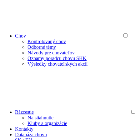
Chov
Kontrolovaný chov
Odborné témy
Návody pre chovateľov
Oznamy poradcu chovu SHK
Výsledky chovateľských akcií
Rázcestie
Na stiahnutie
Kluby a organizácie
Kontakty
Databáza chovu