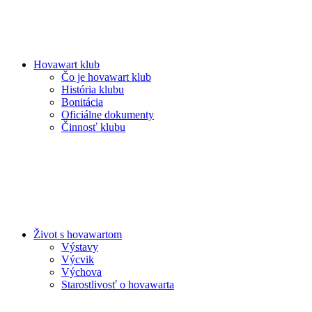
Hovawart klub
Čo je hovawart klub
História klubu
Bonitácia
Oficiálne dokumenty
Činnosť klubu
Život s hovawartom
Výstavy
Výcvik
Výchova
Starostlivosť o hovawarta