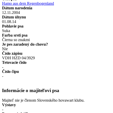
Hamo aus dem Regenbogenland
Dátum narodenia
12.11.2004
Dátum úhynu
01.08.14
Pohlavie psa
Suka
Farba srsti psa
Čierna so znakmi
Je pes zaradený do chovu?
Nie
Číslo zápisu
VDH HZD 04/3929
Tetovacie číslo
-
Číslo čipu
-
Informácie o majiteľovi psa
Majiteľ nie je členom Slovenského hovawart klubu.
Výstavy
-