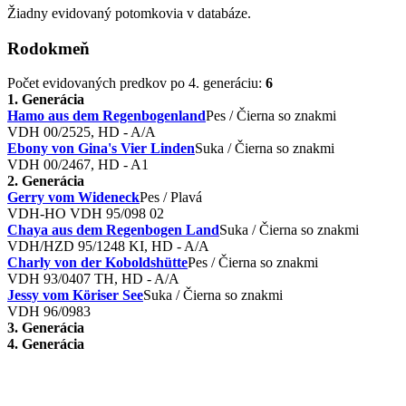
Žiadny evidovaný potomkovia v databáze.
Rodokmeň
Počet evidovaných predkov po 4. generáciu:
6
1. Generácia
Hamo aus dem Regenbogenland
Pes / Čierna so znakmi
VDH 00/2525, HD - A/A
Ebony von Gina's Vier Linden
Suka / Čierna so znakmi
VDH 00/2467, HD - A1
2. Generácia
Gerry vom Wideneck
Pes / Plavá
VDH-HO VDH 95/098 02
Chaya aus dem Regenbogen Land
Suka / Čierna so znakmi
VDH/HZD 95/1248 KI, HD - A/A
Charly von der Koboldshütte
Pes / Čierna so znakmi
VDH 93/0407 TH, HD - A/A
Jessy vom Köriser See
Suka / Čierna so znakmi
VDH 96/0983
3. Generácia
4. Generácia