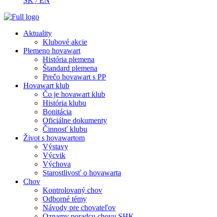
SK
/
EN
Aktuality
Klubové akcie
Plemeno hovawart
História plemena
Štandard plemena
Prečo hovawart s PP
Hovawart klub
Čo je hovawart klub
História klubu
Bonitácia
Oficiálne dokumenty
Činnosť klubu
Život s hovawartom
Výstavy
Výcvik
Výchova
Starostlivosť o hovawarta
Chov
Kontrolovaný chov
Odborné témy
Návody pre chovateľov
Oznamy poradcu chovu SHK