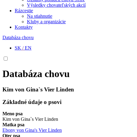
Výsledky chovateľských akcií
Rázcestie
Na stiahnutie
Kluby a organizácie
Kontakty
Databáza chovu
SK
/
EN
Databáza chovu
Kim von Gina`s Vier Linden
Základné údaje o psovi
Meno psa
Kim von Gina`s Vier Linden
Matka psa
Ebony von Gina's Vier Linden
Otec psa