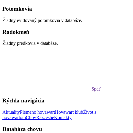
Potomkovia
Žiadny evidovaný potomkovia v databáze.
Rodokmeň
Žiadny predkovia v databáze.
Späť
Rýchla navigácia
Aktuality
Plemeno hovawart
Hovawart klub
Život s
hovawartom
Chov
Rázcestie
Kontakty
Databáza chovu