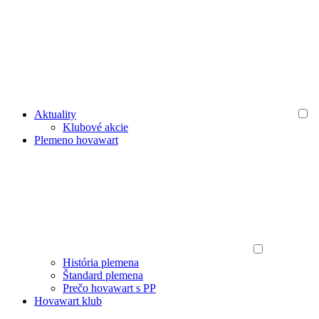
Aktuality
Klubové akcie
Plemeno hovawart
História plemena
Štandard plemena
Prečo hovawart s PP
Hovawart klub