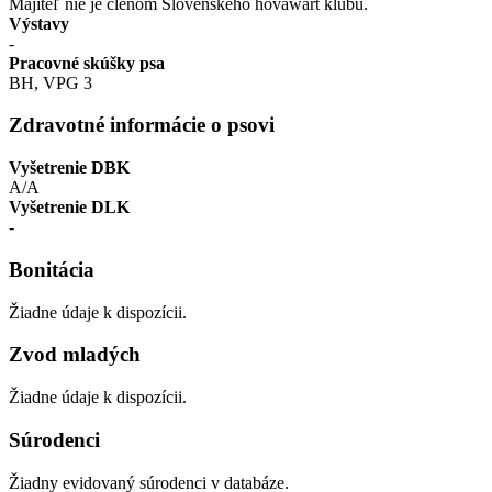
Majiteľ nie je členom Slovenského hovawart klubu.
Výstavy
-
Pracovné skúšky psa
BH, VPG 3
Zdravotné informácie o psovi
Vyšetrenie DBK
A/A
Vyšetrenie DLK
-
Bonitácia
Žiadne údaje k dispozícii.
Zvod mladých
Žiadne údaje k dispozícii.
Súrodenci
Žiadny evidovaný súrodenci v databáze.