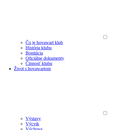
Čo je hovawart klub
História klubu
Bonitácia
Oficiálne dokumenty
Činnosť klubu
Život s hovawartom
Výstavy
Výcvik
Výchova