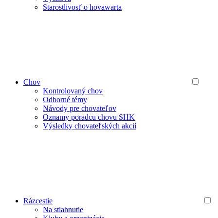
Starostlivosť o hovawarta
Chov
Kontrolovaný chov
Odborné témy
Návody pre chovateľov
Oznamy poradcu chovu SHK
Výsledky chovateľských akcií
Rázcestie
Na stiahnutie