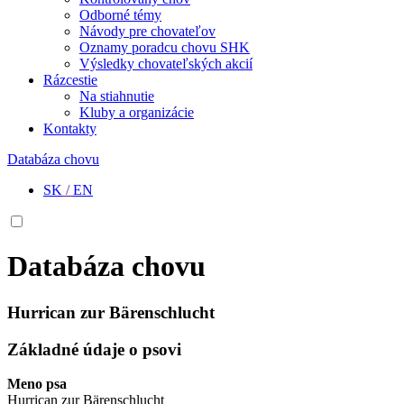
Odborné témy
Návody pre chovateľov
Oznamy poradcu chovu SHK
Výsledky chovateľských akcií
Rázcestie
Na stiahnutie
Kluby a organizácie
Kontakty
Databáza chovu
SK
/
EN
Databáza chovu
Hurrican zur Bärenschlucht
Základné údaje o psovi
Meno psa
Hurrican zur Bärenschlucht