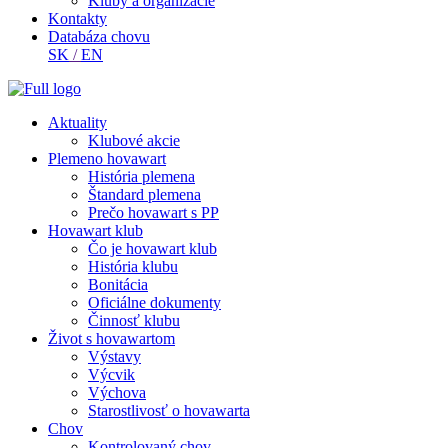
Kluby a organizácie
Kontakty
Databáza chovu
SK
/
EN
Aktuality
Klubové akcie
Plemeno hovawart
História plemena
Štandard plemena
Prečo hovawart s PP
Hovawart klub
Čo je hovawart klub
História klubu
Bonitácia
Oficiálne dokumenty
Činnosť klubu
Život s hovawartom
Výstavy
Výcvik
Výchova
Starostlivosť o hovawarta
Chov
Kontrolovaný chov