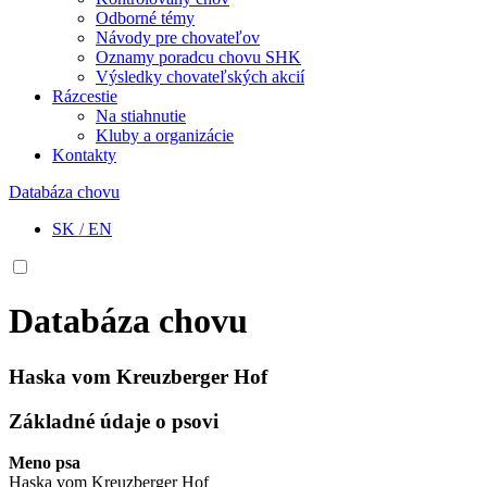
Odborné témy
Návody pre chovateľov
Oznamy poradcu chovu SHK
Výsledky chovateľských akcií
Rázcestie
Na stiahnutie
Kluby a organizácie
Kontakty
Databáza chovu
SK
/
EN
Databáza chovu
Haska vom Kreuzberger Hof
Základné údaje o psovi
Meno psa
Haska vom Kreuzberger Hof