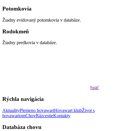
Potomkovia
Žiadny evidovaný potomkovia v databáze.
Rodokmeň
Žiadny predkovia v databáze.
Späť
Rýchla navigácia
Aktuality
Plemeno hovawart
Hovawart klub
Život s
hovawartom
Chov
Rázcestie
Kontakty
Databáza chovu