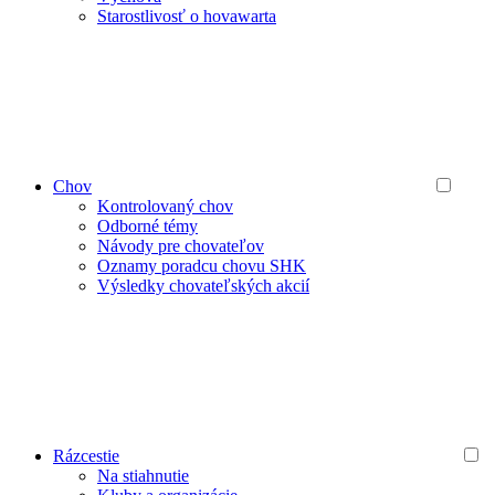
Starostlivosť o hovawarta
Chov
Kontrolovaný chov
Odborné témy
Návody pre chovateľov
Oznamy poradcu chovu SHK
Výsledky chovateľských akcií
Rázcestie
Na stiahnutie