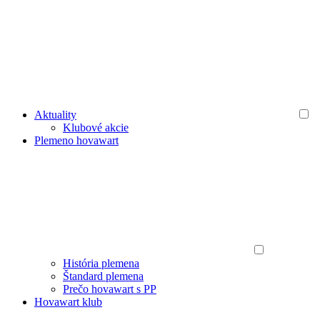
Aktuality
Klubové akcie
Plemeno hovawart
História plemena
Štandard plemena
Prečo hovawart s PP
Hovawart klub