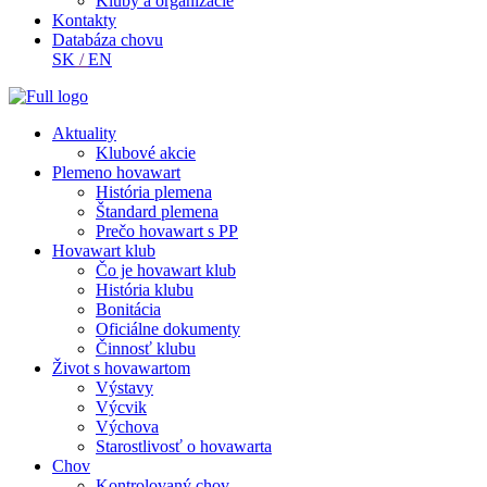
Kluby a organizácie
Kontakty
Databáza chovu
SK
/
EN
Aktuality
Klubové akcie
Plemeno hovawart
História plemena
Štandard plemena
Prečo hovawart s PP
Hovawart klub
Čo je hovawart klub
História klubu
Bonitácia
Oficiálne dokumenty
Činnosť klubu
Život s hovawartom
Výstavy
Výcvik
Výchova
Starostlivosť o hovawarta
Chov
Kontrolovaný chov