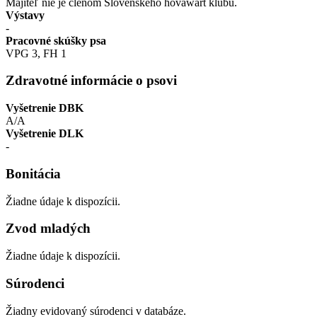
Majiteľ nie je členom Slovenského hovawart klubu.
Výstavy
-
Pracovné skúšky psa
VPG 3, FH 1
Zdravotné informácie o psovi
Vyšetrenie DBK
A/A
Vyšetrenie DLK
-
Bonitácia
Žiadne údaje k dispozícii.
Zvod mladých
Žiadne údaje k dispozícii.
Súrodenci
Žiadny evidovaný súrodenci v databáze.