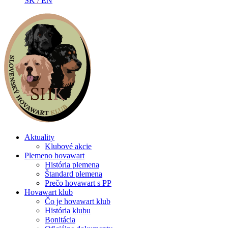
SK
/
EN
Aktuality
Klubové akcie
Plemeno hovawart
História plemena
Štandard plemena
Prečo hovawart s PP
Hovawart klub
Čo je hovawart klub
História klubu
Bonitácia