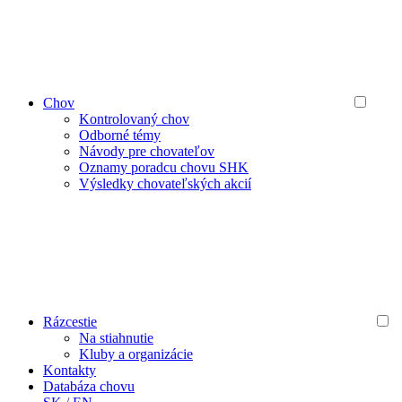
Chov
Kontrolovaný chov
Odborné témy
Návody pre chovateľov
Oznamy poradcu chovu SHK
Výsledky chovateľských akcií
Rázcestie
Na stiahnutie
Kluby a organizácie
Kontakty
Databáza chovu