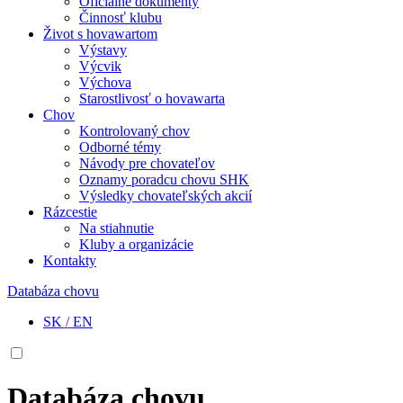
Oficiálne dokumenty
Činnosť klubu
Život s hovawartom
Výstavy
Výcvik
Výchova
Starostlivosť o hovawarta
Chov
Kontrolovaný chov
Odborné témy
Návody pre chovateľov
Oznamy poradcu chovu SHK
Výsledky chovateľských akcií
Rázcestie
Na stiahnutie
Kluby a organizácie
Kontakty
Databáza chovu
SK
/
EN
Databáza chovu