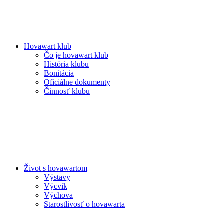
Hovawart klub
Čo je hovawart klub
História klubu
Bonitácia
Oficiálne dokumenty
Činnosť klubu
Život s hovawartom
Výstavy
Výcvik
Výchova
Starostlivosť o hovawarta