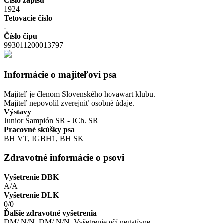
Číslo zápisu
1924
Tetovacie číslo
-
Číslo čipu
993011200013797
Informácie o majiteľovi psa
Majiteľ je členom Slovenského hovawart klubu.
Majiteľ nepovolil zverejniť osobné údaje.
Výstavy
Junior Šampión SR - JCh. SR
Pracovné skúšky psa
BH VT, IGBH1, BH SK
Zdravotné informácie o psovi
Vyšetrenie DBK
A/A
Vyšetrenie DLK
0/0
Ďalšie zdravotné vyšetrenia
DM/ N/N, DM/ N/N, Vyšetrenie očí negatívne