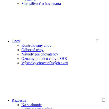
Starostlivosť o hovawarta
Chov
Kontrolovaný chov
Odborné témy
Návody pre chovateľov
Oznamy poradcu chovu SHK
Výsledky chovateľských akcií
Rázcestie
Na stiahnutie