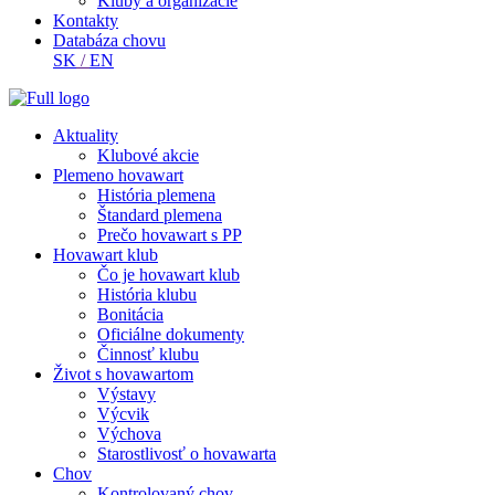
Kluby a organizácie
Kontakty
Databáza chovu
SK
/
EN
Aktuality
Klubové akcie
Plemeno hovawart
História plemena
Štandard plemena
Prečo hovawart s PP
Hovawart klub
Čo je hovawart klub
História klubu
Bonitácia
Oficiálne dokumenty
Činnosť klubu
Život s hovawartom
Výstavy
Výcvik
Výchova
Starostlivosť o hovawarta
Chov
Kontrolovaný chov