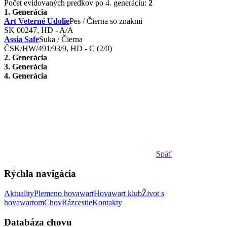
Počet evidovaných predkov po 4. generáciu:
2
1. Generácia
Art Veterné Udolie
Pes / Čierna so znakmi
SK 00247, HD - A/A
Assia Safe
Suka / Čierna
ČSK/HW/491/93/9, HD - C (2/0)
2. Generácia
3. Generácia
4. Generácia
Späť
Rýchla navigácia
Aktuality
Plemeno hovawart
Hovawart klub
Život s
hovawartom
Chov
Rázcestie
Kontakty
Databáza chovu