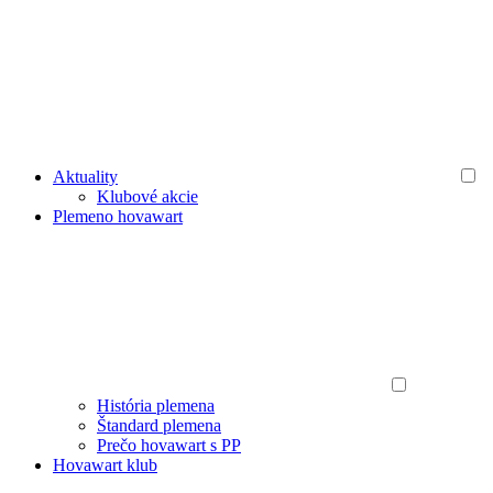
Aktuality
Klubové akcie
Plemeno hovawart
História plemena
Štandard plemena
Prečo hovawart s PP
Hovawart klub