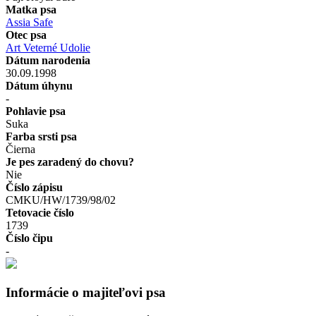
Matka psa
Assia Safe
Otec psa
Art Veterné Udolie
Dátum narodenia
30.09.1998
Dátum úhynu
-
Pohlavie psa
Suka
Farba srsti psa
Čierna
Je pes zaradený do chovu?
Nie
Číslo zápisu
CMKU/HW/1739/98/02
Tetovacie číslo
1739
Číslo čipu
-
Informácie o majiteľovi psa