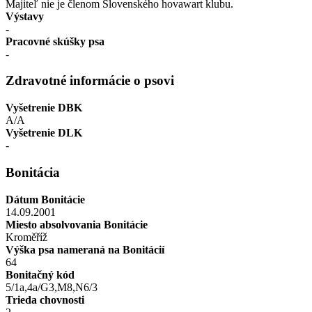
Majiteľ nie je členom Slovenského hovawart klubu.
Výstavy
-
Pracovné skúšky psa
-
Zdravotné informácie o psovi
Vyšetrenie DBK
A/A
Vyšetrenie DLK
-
Bonitácia
Dátum Bonitácie
14.09.2001
Miesto absolvovania Bonitácie
Kroměříž
Výška psa nameraná na Bonitácií
64
Bonitačný kód
5/1a,4a/G3,M8,N6/3
Trieda chovnosti