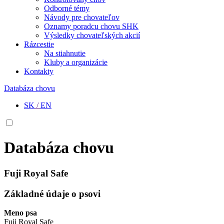
Odborné témy
Návody pre chovateľov
Oznamy poradcu chovu SHK
Výsledky chovateľských akcií
Rázcestie
Na stiahnutie
Kluby a organizácie
Kontakty
Databáza chovu
SK
/
EN
Databáza chovu
Fuji Royal Safe
Základné údaje o psovi
Meno psa
Fuji Royal Safe