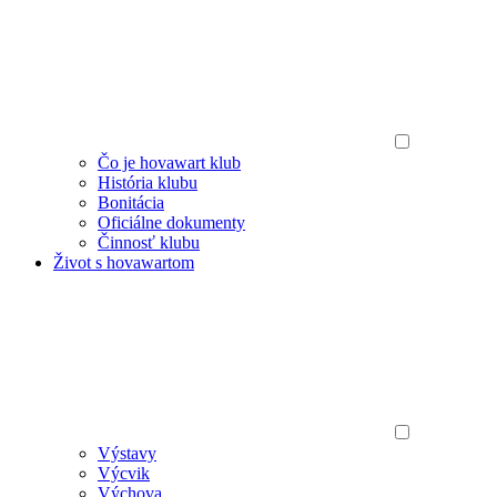
Čo je hovawart klub
História klubu
Bonitácia
Oficiálne dokumenty
Činnosť klubu
Život s hovawartom
Výstavy
Výcvik
Výchova