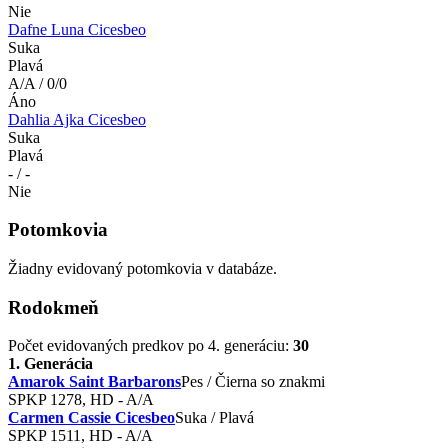
Nie
Dafne Luna Cicesbeo
Suka
Plavá
A/A / 0/0
Áno
Dahlia Ajka Cicesbeo
Suka
Plavá
- / -
Nie
Potomkovia
Žiadny evidovaný potomkovia v databáze.
Rodokmeň
Počet evidovaných predkov po 4. generáciu:
30
1. Generácia
Amarok Saint Barbarons
Pes / Čierna so znakmi
SPKP 1278, HD - A/A
Carmen Cassie Cicesbeo
Suka / Plavá
SPKP 1511, HD - A/A