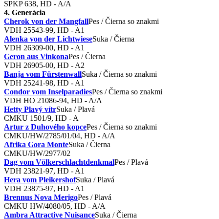
SPKP 638, HD - A/A
4. Generácia
Cherok von der Mangfall
Pes / Čierna so znakmi
VDH 25543-99, HD - A1
Alenka von der Lichtwiese
Suka / Čierna
VDH 26309-00, HD - A1
Geron aus Vinkona
Pes / Čierna
VDH 26905-00, HD - A2
Banja vom Fürstenwall
Suka / Čierna so znakmi
VDH 25241-98, HD - A1
Condor vom Inselparadies
Pes / Čierna so znakmi
VDH HO 21086-94, HD - A/A
Hetty Plavý vítr
Suka / Plavá
CMKU 1501/9, HD - A
Artur z Duhového kopce
Pes / Čierna so znakmi
CMKU/HW/2785/01/04, HD - A/A
Afrika Gora Monte
Suka / Čierna
CMKU/HW/2977/02
Dag vom Völkerschlachtdenkmal
Pes / Plavá
VDH 23821-97, HD - A1
Hera vom Pleikershof
Suka / Plavá
VDH 23875-97, HD - A1
Brennus Nova Merigo
Pes / Plavá
CMKU HW/4080/05, HD - A/A
Ambra Attractive Nuisance
Suka / Čierna