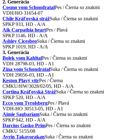
2. Generácia
Cosmo vom Schondratal
Pes / Čierna so znakmi
VDH/HO 31654-07
Chile Kráľovská stráž
Suka / Čierna so znakmi
SPKP 933, HD - A/A
Aik Carpathia heart
Pes / Plavá
SPKP 1146, HD - A/A
Ashley Cicesbeo
Suka / Čierna so znakmi
SPKP 1019, HD - A/A
3. Generácia
Bolek vom Kahltal
Pes / Čierna so znakmi
VDH 28798-03, HD - A1
Zina vom Schondratal
Suka / Čierna so znakmi
VDH 29056-03, HD - A1
Keston Plavý vítr
Pes / Čierna
CMKU/HW/3028/02/05, HD - A/A
Cortina Kráľovská Stráž
Suka / Čierna so znakmi
SPKP 520 , HD - A/A
Ecco vom Tyrolsberg
Pes / Plavá
VDH-HO 30513-05, HD - A1
Aimie Sagbariam
Suka / Čierna so znakmi
SPKP 942 , HD - A/A
Darcius Gasko Prim
Pes / Čierna so znakmi
CMKU 5155/08
Ayrin Takavorakan
Suka / Čierna so znakmi