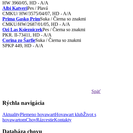
HW 3960/05, HD - A/A
Albi Katveri
Pes / Plavá
CMKU/ HW/3575/04/07, HD - A/A
Prima Gasko Prim
Suka / Čierna so znakmi
CMKU/HW/2687/01/05, HD - A/A
Ozi Las Ksiezniczek
Pes / Čierna so znakmi
PKR. II-73411, HD - A/A
Corina zo Šarfie
Suka / Čierna so znakmi
SPKP 449 , HD - A/A
Späť
Rýchla navigácia
Aktuality
Plemeno hovawart
Hovawart klub
Život s
hovawartom
Chov
Rázcestie
Kontakty
Databáza chovu