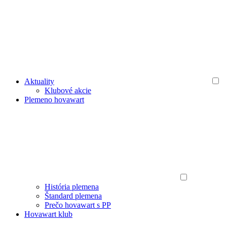
Aktuality
Klubové akcie
Plemeno hovawart
História plemena
Štandard plemena
Prečo hovawart s PP
Hovawart klub