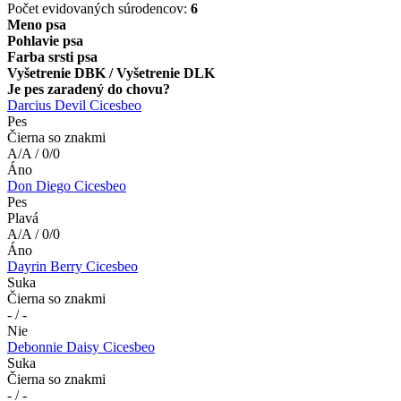
Počet evidovaných súrodencov:
6
Meno psa
Pohlavie psa
Farba srsti psa
Vyšetrenie DBK / Vyšetrenie DLK
Je pes zaradený do chovu?
Darcius Devil Cicesbeo
Pes
Čierna so znakmi
A/A / 0/0
Áno
Don Diego Cicesbeo
Pes
Plavá
A/A / 0/0
Áno
Dayrin Berry Cicesbeo
Suka
Čierna so znakmi
- / -
Nie
Debonnie Daisy Cicesbeo
Suka
Čierna so znakmi
- / -