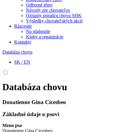
Odborné témy
Návody pre chovateľov
Oznamy poradcu chovu SHK
Výsledky chovateľských akcií
Rázcestie
Na stiahnutie
Kluby a organizácie
Kontakty
Databáza chovu
SK
/
EN
Databáza chovu
Donatienne Gina Cicesbeo
Základné údaje o psovi
Meno psa
Donatienne Gina Cicesbeo