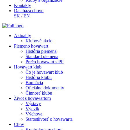
Kluby a organizácie
Kontakty
Databáza chovu
SK
/
EN
Aktuality
Klubové akcie
Plemeno hovawart
História plemena
Štandard plemena
Prečo hovawart s PP
Hovawart klub
Čo je hovawart klub
História klubu
Bonitácia
Oficiálne dokumenty
Činnosť klubu
Život s hovawartom
Výstavy
Výcvik
Výchova
Starostlivosť o hovawarta
Chov
Kontrolovaný chov