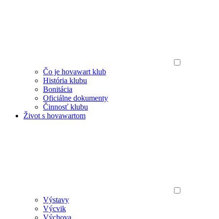
Čo je hovawart klub
História klubu
Bonitácia
Oficiálne dokumenty
Činnosť klubu
Život s hovawartom
Výstavy
Výcvik
Výchova