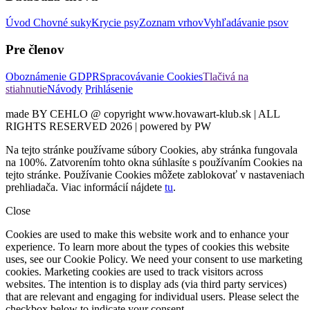
Úvod
Chovné suky
Krycie psy
Zoznam vrhov
Vyhľadávanie psov
Pre členov
Oboznámenie GDPR
Spracovávanie Cookies
Tlačivá na
stiahnutie
Návody
Prihlásenie
made BY CEHLO @ copyright www.hovawart-klub.sk | ALL
RIGHTS RESERVED 2026 | powered by PW
Na tejto stránke používame súbory Cookies, aby stránka fungovala
na 100%. Zatvorením tohto okna súhlasíte s používaním Cookies na
tejto stránke. Používanie Cookies môžete zablokovať v nastaveniach
prehliadača. Viac informácií nájdete
tu
.
Close
Cookies are used to make this website work and to enhance your
experience. To learn more about the types of cookies this website
uses, see our Cookie Policy. We need your consent to use marketing
cookies. Marketing cookies are used to track visitors across
websites. The intention is to display ads (via third party services)
that are relevant and engaging for individual users. Please select the
checkbox below to indicate your consent.