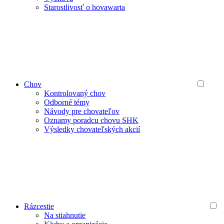
Starostlivosť o hovawarta
Chov
Kontrolovaný chov
Odborné témy
Návody pre chovateľov
Oznamy poradcu chovu SHK
Výsledky chovateľských akcií
Rázcestie
Na stiahnutie