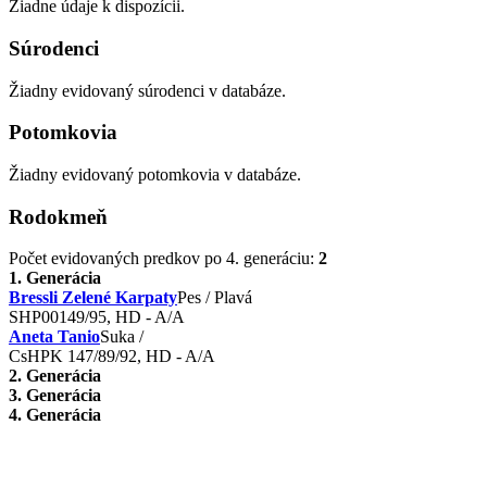
Žiadne údaje k dispozícii.
Súrodenci
Žiadny evidovaný súrodenci v databáze.
Potomkovia
Žiadny evidovaný potomkovia v databáze.
Rodokmeň
Počet evidovaných predkov po 4. generáciu:
2
1. Generácia
Bressli Zelené Karpaty
Pes / Plavá
SHP00149/95, HD - A/A
Aneta Tanio
Suka /
CsHPK 147/89/92, HD - A/A
2. Generácia
3. Generácia
4. Generácia