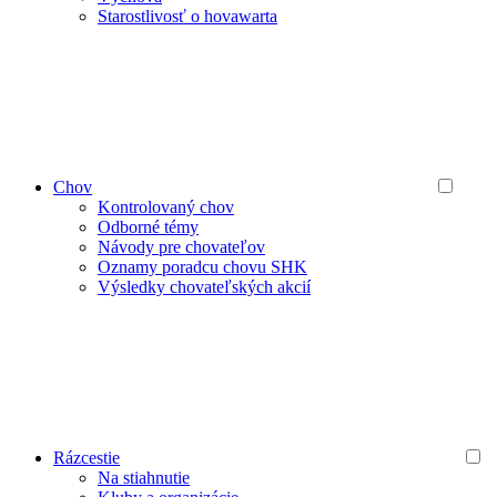
Starostlivosť o hovawarta
Chov
Kontrolovaný chov
Odborné témy
Návody pre chovateľov
Oznamy poradcu chovu SHK
Výsledky chovateľských akcií
Rázcestie
Na stiahnutie