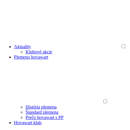
Aktuality
Klubové akcie
Plemeno hovawart
História plemena
Štandard plemena
Prečo hovawart s PP
Hovawart klub