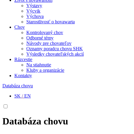
Život s hovawartom
Výstavy
Výcvik
Výchova
Starostlivosť o hovawarta
Chov
Kontrolovaný chov
Odborné témy
Návody pre chovateľov
Oznamy poradcu chovu SHK
Výsledky chovateľských akcií
Rázcestie
Na stiahnutie
Kluby a organizácie
Kontakty
Databáza chovu
SK
/
EN
Databáza chovu