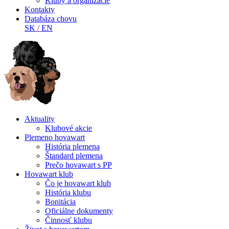
Kluby a organizácie
Kontakty
Databáza chovu
SK
/
EN
Aktuality
Klubové akcie
Plemeno hovawart
História plemena
Štandard plemena
Prečo hovawart s PP
Hovawart klub
Čo je hovawart klub
História klubu
Bonitácia
Oficiálne dokumenty
Činnosť klubu