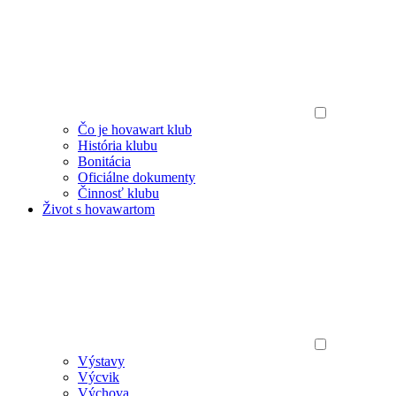
Čo je hovawart klub
História klubu
Bonitácia
Oficiálne dokumenty
Činnosť klubu
Život s hovawartom
Výstavy
Výcvik
Výchova