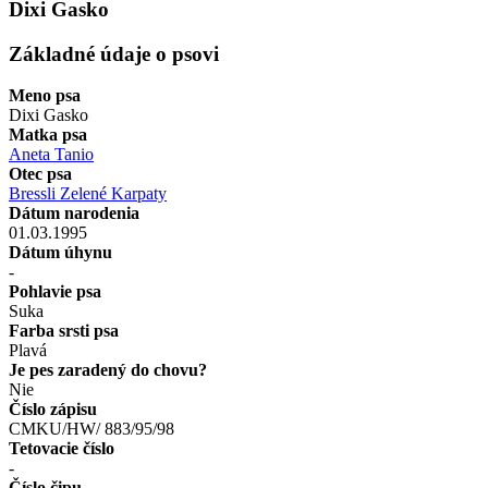
Dixi Gasko
Základné údaje o psovi
Meno psa
Dixi Gasko
Matka psa
Aneta Tanio
Otec psa
Bressli Zelené Karpaty
Dátum narodenia
01.03.1995
Dátum úhynu
-
Pohlavie psa
Suka
Farba srsti psa
Plavá
Je pes zaradený do chovu?
Nie
Číslo zápisu
CMKU/HW/ 883/95/98
Tetovacie číslo
-
Číslo čipu