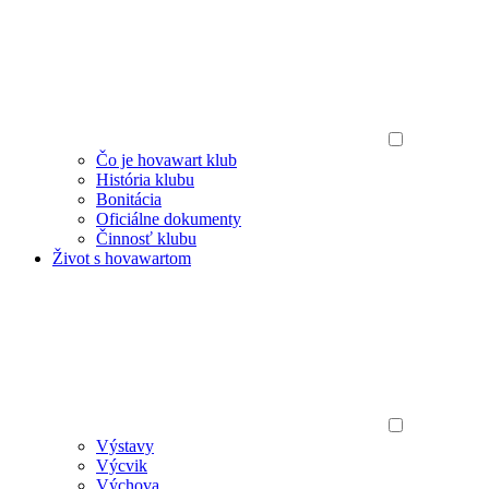
Čo je hovawart klub
História klubu
Bonitácia
Oficiálne dokumenty
Činnosť klubu
Život s hovawartom
Výstavy
Výcvik
Výchova