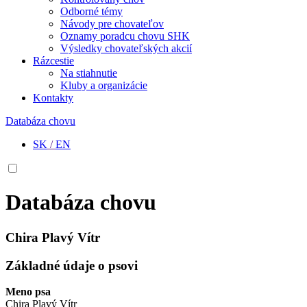
Odborné témy
Návody pre chovateľov
Oznamy poradcu chovu SHK
Výsledky chovateľských akcií
Rázcestie
Na stiahnutie
Kluby a organizácie
Kontakty
Databáza chovu
SK
/
EN
Databáza chovu
Chira Plavý Vítr
Základné údaje o psovi
Meno psa
Chira Plavý Vítr