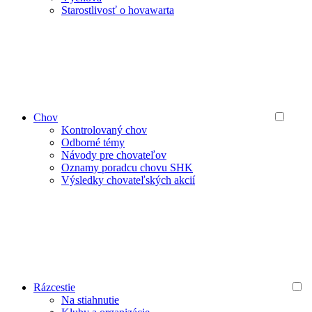
Starostlivosť o hovawarta
Chov
Kontrolovaný chov
Odborné témy
Návody pre chovateľov
Oznamy poradcu chovu SHK
Výsledky chovateľských akcií
Rázcestie
Na stiahnutie