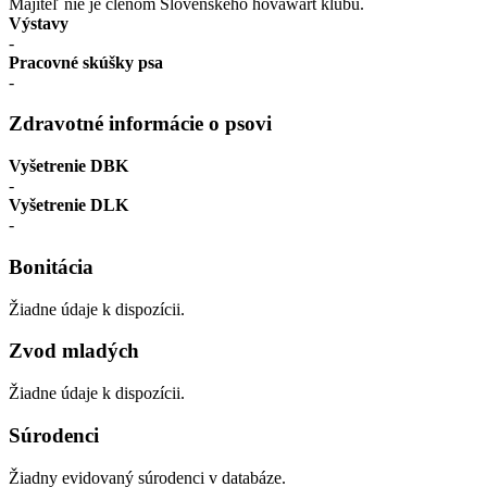
Majiteľ nie je členom Slovenského hovawart klubu.
Výstavy
-
Pracovné skúšky psa
-
Zdravotné informácie o psovi
Vyšetrenie DBK
-
Vyšetrenie DLK
-
Bonitácia
Žiadne údaje k dispozícii.
Zvod mladých
Žiadne údaje k dispozícii.
Súrodenci
Žiadny evidovaný súrodenci v databáze.