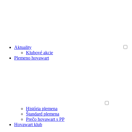
Aktuality
Klubové akcie
Plemeno hovawart
História plemena
Štandard plemena
Prečo hovawart s PP
Hovawart klub