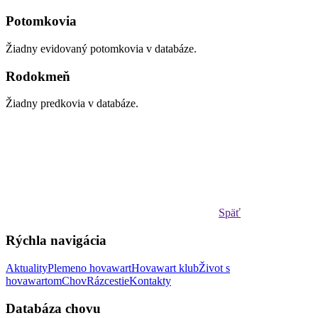
Potomkovia
Žiadny evidovaný potomkovia v databáze.
Rodokmeň
Žiadny predkovia v databáze.
Späť
Rýchla navigácia
Aktuality
Plemeno hovawart
Hovawart klub
Život s
hovawartom
Chov
Rázcestie
Kontakty
Databáza chovu