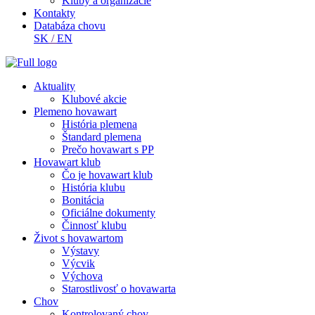
Kluby a organizácie
Kontakty
Databáza chovu
SK
/
EN
Aktuality
Klubové akcie
Plemeno hovawart
História plemena
Štandard plemena
Prečo hovawart s PP
Hovawart klub
Čo je hovawart klub
História klubu
Bonitácia
Oficiálne dokumenty
Činnosť klubu
Život s hovawartom
Výstavy
Výcvik
Výchova
Starostlivosť o hovawarta
Chov
Kontrolovaný chov