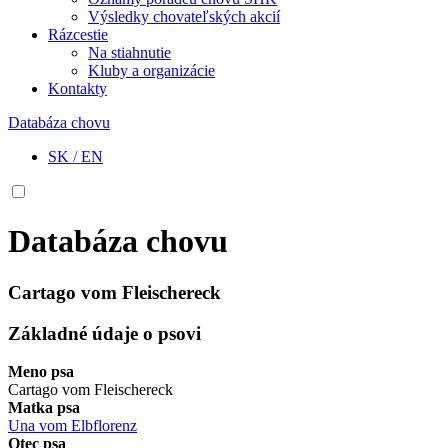
Výsledky chovateľských akcií
Rázcestie
Na stiahnutie
Kluby a organizácie
Kontakty
Databáza chovu
SK
/
EN
Databáza chovu
Cartago vom Fleischereck
Základné údaje o psovi
Meno psa
Cartago vom Fleischereck
Matka psa
Una vom Elbflorenz
Otec psa