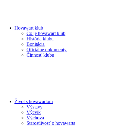
Hovawart klub
Čo je hovawart klub
História klubu
Bonitácia
Oficiálne dokumenty
Činnosť klubu
Život s hovawartom
Výstavy
Výcvik
Výchova
Starostlivosť o hovawarta