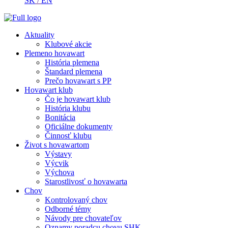
SK
/
EN
Aktuality
Klubové akcie
Plemeno hovawart
História plemena
Štandard plemena
Prečo hovawart s PP
Hovawart klub
Čo je hovawart klub
História klubu
Bonitácia
Oficiálne dokumenty
Činnosť klubu
Život s hovawartom
Výstavy
Výcvik
Výchova
Starostlivosť o hovawarta
Chov
Kontrolovaný chov
Odborné témy
Návody pre chovateľov
Oznamy poradcu chovu SHK