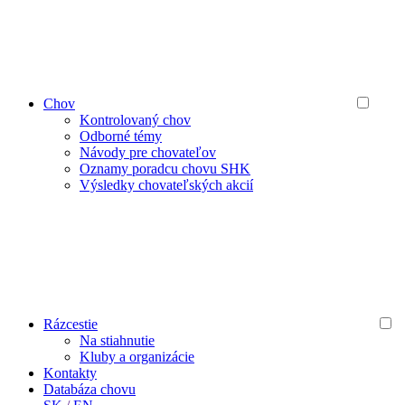
Chov
Kontrolovaný chov
Odborné témy
Návody pre chovateľov
Oznamy poradcu chovu SHK
Výsledky chovateľských akcií
Rázcestie
Na stiahnutie
Kluby a organizácie
Kontakty
Databáza chovu