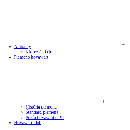
Aktuality
Klubové akcie
Plemeno hovawart
História plemena
Štandard plemena
Prečo hovawart s PP
Hovawart klub