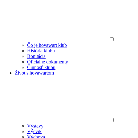
Čo je hovawart klub
História klubu
Bonitácia
Oficiálne dokumenty
Činnosť klubu
Život s hovawartom
Výstavy
Výcvik
Výchova