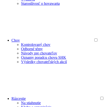
Starostlivosť o hovawarta
Chov
Kontrolovaný chov
Odborné témy
Návody pre chovateľov
Oznamy poradcu chovu SHK
Výsledky chovateľských akcií
Rázcestie
Na stiahnutie