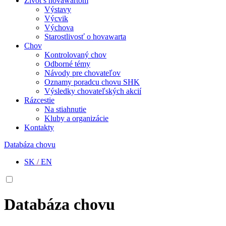
Život s hovawartom
Výstavy
Výcvik
Výchova
Starostlivosť o hovawarta
Chov
Kontrolovaný chov
Odborné témy
Návody pre chovateľov
Oznamy poradcu chovu SHK
Výsledky chovateľských akcií
Rázcestie
Na stiahnutie
Kluby a organizácie
Kontakty
Databáza chovu
SK
/
EN
Databáza chovu