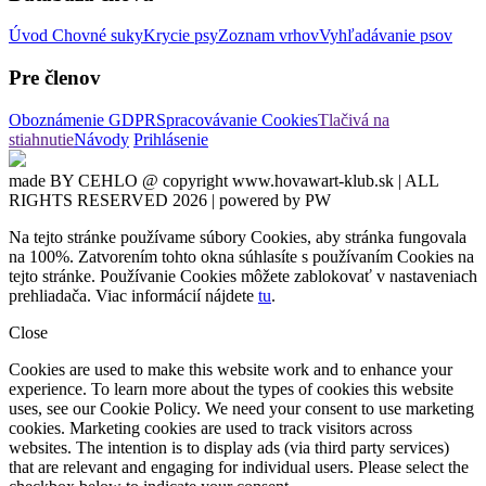
Úvod
Chovné suky
Krycie psy
Zoznam vrhov
Vyhľadávanie psov
Pre členov
Oboznámenie GDPR
Spracovávanie Cookies
Tlačivá na
stiahnutie
Návody
Prihlásenie
made BY CEHLO @ copyright www.hovawart-klub.sk | ALL
RIGHTS RESERVED 2026 | powered by PW
Na tejto stránke používame súbory Cookies, aby stránka fungovala
na 100%. Zatvorením tohto okna súhlasíte s používaním Cookies na
tejto stránke. Používanie Cookies môžete zablokovať v nastaveniach
prehliadača. Viac informácií nájdete
tu
.
Close
Cookies are used to make this website work and to enhance your
experience. To learn more about the types of cookies this website
uses, see our Cookie Policy. We need your consent to use marketing
cookies. Marketing cookies are used to track visitors across
websites. The intention is to display ads (via third party services)
that are relevant and engaging for individual users. Please select the