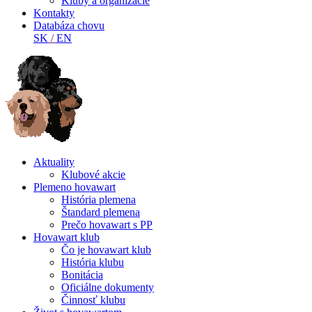
Kluby a organizácie
Kontakty
Databáza chovu
SK
/
EN
Aktuality
Klubové akcie
Plemeno hovawart
História plemena
Štandard plemena
Prečo hovawart s PP
Hovawart klub
Čo je hovawart klub
História klubu
Bonitácia
Oficiálne dokumenty
Činnosť klubu