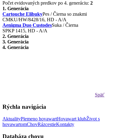
Počet evidovaných predkov po 4. generáciu:
2
1. Generácia
Cartouche Elibuky
Pes / Čierna so znakmi
CMKU/HW/8428/16, HD - A/A
Aenigma Duo Custodes
Suka / Čierna
SPKP 1415 , HD - A/A
2. Generácia
3. Generácia
4. Generácia
Späť
Rýchla navigácia
Aktuality
Plemeno hovawart
Hovawart klub
Život s
hovawartom
Chov
Rázcestie
Kontakty
Databáza chovu