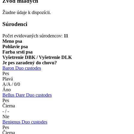
Zvod mladých
Žiadne údaje k dispozícii.
Súrodenci
Počet evidovaných súrodencov:
11
Meno psa
Pohlavie psa
Farba srsti psa
Vyšetrenie DBK / Vyšetrenie DLK
Je pes zaradený do chovu?
Baron Duo custodes
Pes
Plavá
A/A / 0/0
Áno
Bellus Dare Duo custodes
Pes
Čierna
- / -
Nie
Benignus Duo custodes
Pes
Čierna