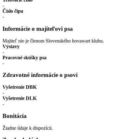
-
Číslo čipu
-
Informácie o majiteľovi psa
Majiteľ nie je členom Slovenského hovawart klubu.
Výstavy
-
Pracovné skúšky psa
-
Zdravotné informácie o psovi
Vyšetrenie DBK
-
Vyšetrenie DLK
-
Bonitácia
Žiadne údaje k dispozícii.