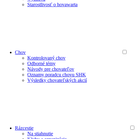
Starostlivosť o hovawarta
Chov
Kontrolovaný chov
Odborné témy
Návody pre chovateľov
Oznamy poradcu chovu SHK
Výsledky chovateľských akcií
Rázcestie
Na stiahnutie