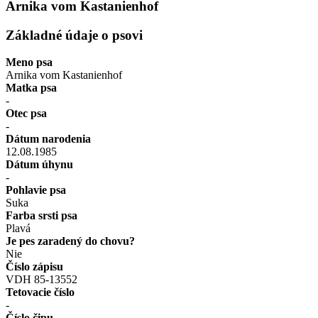
Arnika vom Kastanienhof
Základné údaje o psovi
Meno psa
Arnika vom Kastanienhof
Matka psa
-
Otec psa
-
Dátum narodenia
12.08.1985
Dátum úhynu
-
Pohlavie psa
Suka
Farba srsti psa
Plavá
Je pes zaradený do chovu?
Nie
Číslo zápisu
VDH 85-13552
Tetovacie číslo
-
Číslo čipu