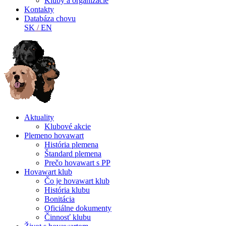
Kluby a organizácie
Kontakty
Databáza chovu
SK
/
EN
Aktuality
Klubové akcie
Plemeno hovawart
História plemena
Štandard plemena
Prečo hovawart s PP
Hovawart klub
Čo je hovawart klub
História klubu
Bonitácia
Oficiálne dokumenty
Činnosť klubu