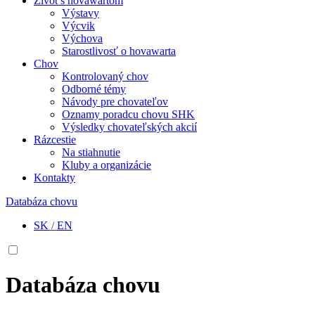
Život s hovawartom
Výstavy
Výcvik
Výchova
Starostlivosť o hovawarta
Chov
Kontrolovaný chov
Odborné témy
Návody pre chovateľov
Oznamy poradcu chovu SHK
Výsledky chovateľských akcií
Rázcestie
Na stiahnutie
Kluby a organizácie
Kontakty
Databáza chovu
SK
/
EN
Databáza chovu