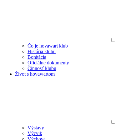
Čo je hovawart klub
História klubu
Bonitácia
Oficiálne dokumenty
Činnosť klubu
Život s hovawartom
Výstavy
Výcvik
Výchova