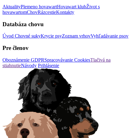
Aktuality
Plemeno hovawart
Hovawart klub
Život s
hovawartom
Chov
Rázcestie
Kontakty
Databáza chovu
Úvod
Chovné suky
Krycie psy
Zoznam vrhov
Vyhľadávanie psov
Pre členov
Oboznámenie GDPR
Spracovávanie Cookies
Tlačivá na
stiahnutie
Návody
Prihlásenie