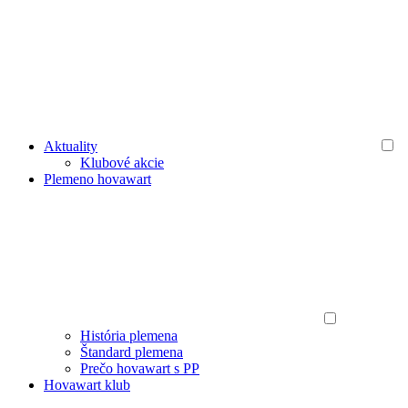
Aktuality
Klubové akcie
Plemeno hovawart
História plemena
Štandard plemena
Prečo hovawart s PP
Hovawart klub