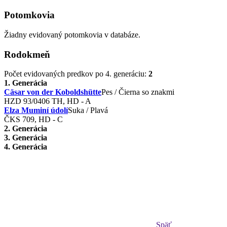
Potomkovia
Žiadny evidovaný potomkovia v databáze.
Rodokmeň
Počet evidovaných predkov po 4. generáciu:
2
1. Generácia
Cäsar von der Koboldshütte
Pes / Čierna so znakmi
HZD 93/0406 TH, HD - A
Elza Muminí údolí
Suka / Plavá
ČKS 709, HD - C
2. Generácia
3. Generácia
4. Generácia
Späť