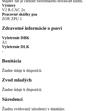
Majiteľ nie je členom Slovenského hovawart klubu.
Výstavy
V2 R.CAC 2x
Pracovné skúšky psa
ZOP, ZPU 1
Zdravotné informácie o psovi
Vyšetrenie DBK
A1
Vyšetrenie DLK
-
Bonitácia
Žiadne údaje k dispozícii.
Zvod mladých
Žiadne údaje k dispozícii.
Súrodenci
Žiadny evidovaný súrodenci v databáze.