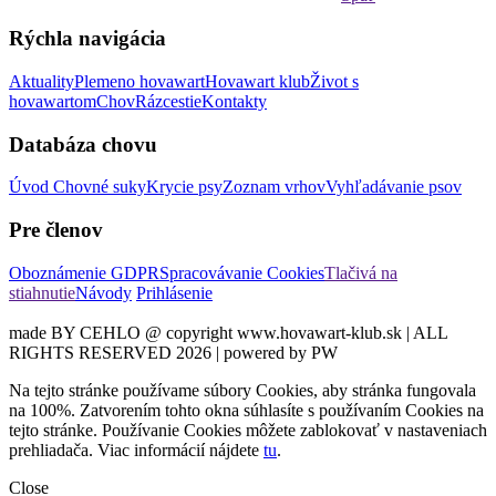
Rýchla navigácia
Aktuality
Plemeno hovawart
Hovawart klub
Život s
hovawartom
Chov
Rázcestie
Kontakty
Databáza chovu
Úvod
Chovné suky
Krycie psy
Zoznam vrhov
Vyhľadávanie psov
Pre členov
Oboznámenie GDPR
Spracovávanie Cookies
Tlačivá na
stiahnutie
Návody
Prihlásenie
made BY CEHLO @ copyright www.hovawart-klub.sk | ALL
RIGHTS RESERVED 2026 | powered by PW
Na tejto stránke používame súbory Cookies, aby stránka fungovala
na 100%. Zatvorením tohto okna súhlasíte s používaním Cookies na
tejto stránke. Používanie Cookies môžete zablokovať v nastaveniach
prehliadača. Viac informácií nájdete
tu
.
Close