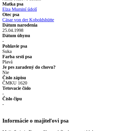
Matka psa
Elza Muminí údolí
Otec psa
Cäsar von der Koboldshütte
Dátum narodenia
25.04.1998
Dátum úhynu
-
Pohlavie psa
Suka
Farba srsti psa
Plavá
Je pes zaradený do chovu?
Nie
Číslo zápisu
ČMKU 1620
Tetovacie číslo
-
Číslo čipu
-
Informácie o majiteľovi psa