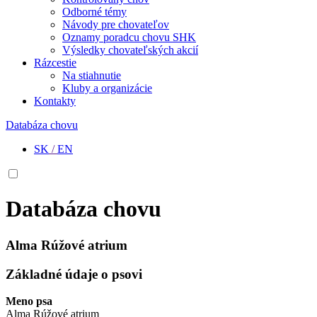
Odborné témy
Návody pre chovateľov
Oznamy poradcu chovu SHK
Výsledky chovateľských akcií
Rázcestie
Na stiahnutie
Kluby a organizácie
Kontakty
Databáza chovu
SK
/
EN
Databáza chovu
Alma Rúžové atrium
Základné údaje o psovi
Meno psa
Alma Rúžové atrium