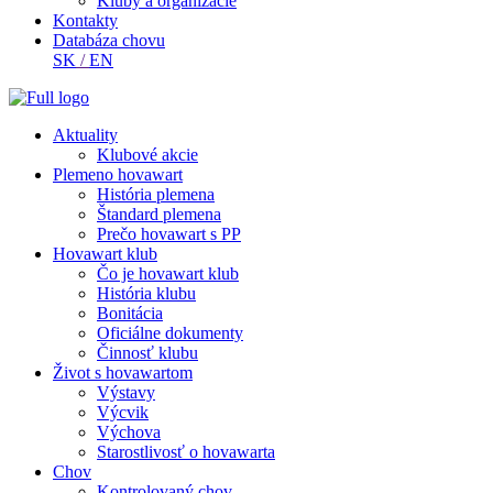
Kluby a organizácie
Kontakty
Databáza chovu
SK
/
EN
Aktuality
Klubové akcie
Plemeno hovawart
História plemena
Štandard plemena
Prečo hovawart s PP
Hovawart klub
Čo je hovawart klub
História klubu
Bonitácia
Oficiálne dokumenty
Činnosť klubu
Život s hovawartom
Výstavy
Výcvik
Výchova
Starostlivosť o hovawarta
Chov
Kontrolovaný chov