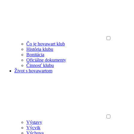
Čo je hovawart klub
História klubu
Bonitácia
Oficiálne dokumenty
Činnosť klubu
Život s hovawartom
Výstavy
Výcvik
Výchova