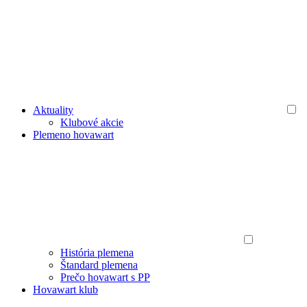
Aktuality
Klubové akcie
Plemeno hovawart
História plemena
Štandard plemena
Prečo hovawart s PP
Hovawart klub