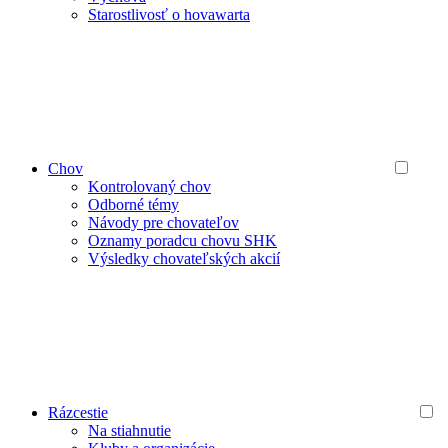
Starostlivosť o hovawarta
Chov
Kontrolovaný chov
Odborné témy
Návody pre chovateľov
Oznamy poradcu chovu SHK
Výsledky chovateľských akcií
Rázcestie
Na stiahnutie