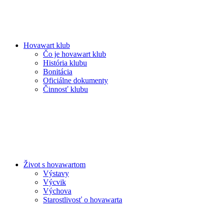
Hovawart klub
Čo je hovawart klub
História klubu
Bonitácia
Oficiálne dokumenty
Činnosť klubu
Život s hovawartom
Výstavy
Výcvik
Výchova
Starostlivosť o hovawarta