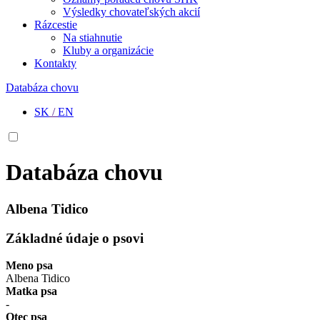
Výsledky chovateľských akcií
Rázcestie
Na stiahnutie
Kluby a organizácie
Kontakty
Databáza chovu
SK
/
EN
Databáza chovu
Albena Tidico
Základné údaje o psovi
Meno psa
Albena Tidico
Matka psa
-
Otec psa