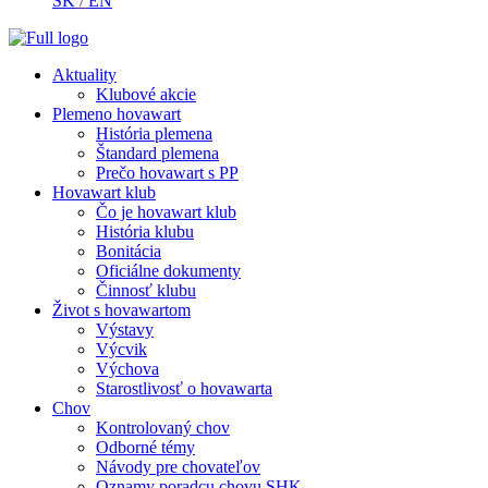
SK
/
EN
Aktuality
Klubové akcie
Plemeno hovawart
História plemena
Štandard plemena
Prečo hovawart s PP
Hovawart klub
Čo je hovawart klub
História klubu
Bonitácia
Oficiálne dokumenty
Činnosť klubu
Život s hovawartom
Výstavy
Výcvik
Výchova
Starostlivosť o hovawarta
Chov
Kontrolovaný chov
Odborné témy
Návody pre chovateľov
Oznamy poradcu chovu SHK