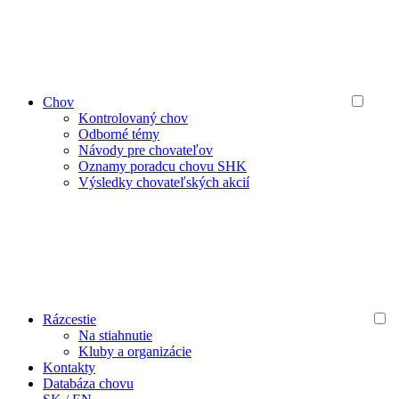
Chov
Kontrolovaný chov
Odborné témy
Návody pre chovateľov
Oznamy poradcu chovu SHK
Výsledky chovateľských akcií
Rázcestie
Na stiahnutie
Kluby a organizácie
Kontakty
Databáza chovu