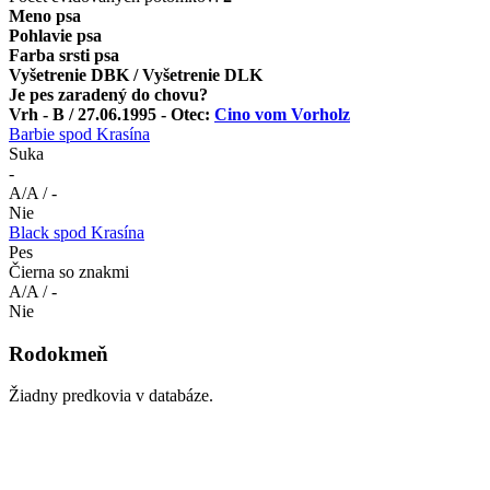
Meno psa
Pohlavie psa
Farba srsti psa
Vyšetrenie DBK / Vyšetrenie DLK
Je pes zaradený do chovu?
Vrh - B / 27.06.1995 - Otec:
Cino vom Vorholz
Barbie spod Krasína
Suka
-
A/A / -
Nie
Black spod Krasína
Pes
Čierna so znakmi
A/A / -
Nie
Rodokmeň
Žiadny predkovia v databáze.