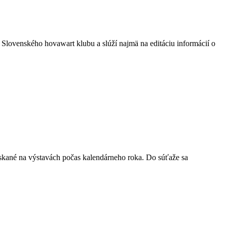
lovenského hovawart klubu a slúží najmä na editáciu informácií o
ískané na výstavách počas kalendárneho roka. Do súťaže sa