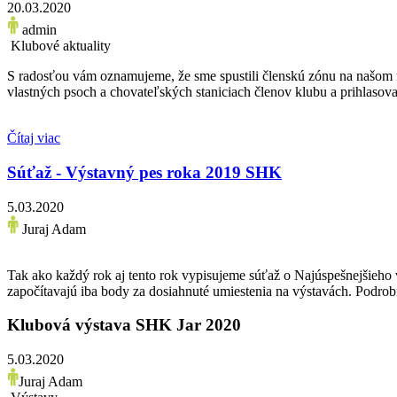
20.03.2020
admin
Klubové aktuality
S radosťou vám oznamujeme, že sme spustili členskú zónu na našom n
vlastných psoch a chovateľských staniciach členov klubu a prihlasovani
Čítaj viac
Súťaž - Výstavný pes roka 2019 SHK
5.03.2020
Juraj Adam
Tak ako každý rok aj tento rok vypisujeme súťaž o Najúspešnejšieho 
započítavajú iba body za dosiahnuté umiestenia na výstavách. Podrobn
Klubová výstava SHK Jar 2020
5.03.2020
Juraj Adam