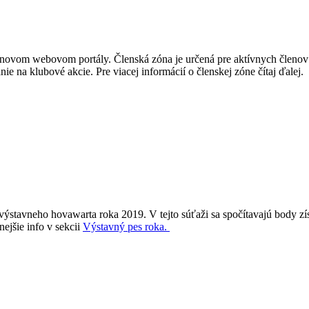
ovom webovom portály. Členská zóna je určená pre aktívnych členov S
e na klubové akcie. Pre viacej informácií o členskej zóne čítaj ďalej.
výstavneho hovawarta roka 2019. V tejto súťaži sa spočítavajú body z
ejšie info v sekcii
Výstavný pes roka.