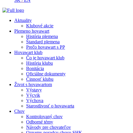
SK
/
EN
Aktuality
Klubové akcie
Plemeno hovawart
História plemena
Štandard plemena
Prečo hovawart s PP
Hovawart klub
Čo je hovawart klub
História klubu
Bonitácia
Oficiálne dokumenty
Činnosť klubu
Život s hovawartom
Výstavy
Výcvik
Výchova
Starostlivosť o hovawarta
Chov
Kontrolovaný chov
Odborné témy
Návody pre chovateľov
Oznamy poradcu chovu SHK