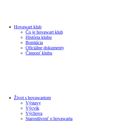
Hovawart klub
Čo je hovawart klub
História klubu
Bonitácia
Oficiálne dokumenty
Činnosť klubu
Život s hovawartom
Výstavy
Výcvik
Výchova
Starostlivosť o hovawarta