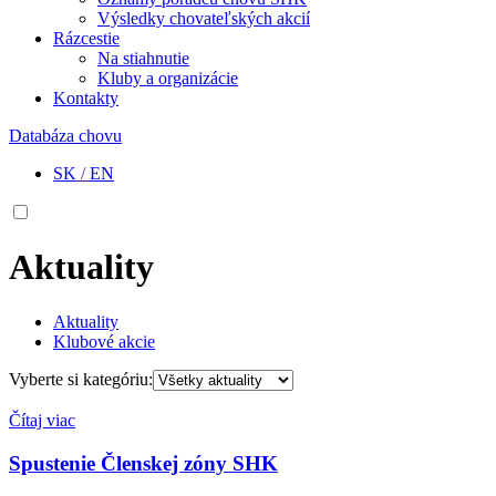
Výsledky chovateľských akcií
Rázcestie
Na stiahnutie
Kluby a organizácie
Kontakty
Databáza chovu
SK
/
EN
Aktuality
Aktuality
Klubové akcie
Vyberte si kategóriu:
Čítaj viac
Spustenie Členskej zóny SHK