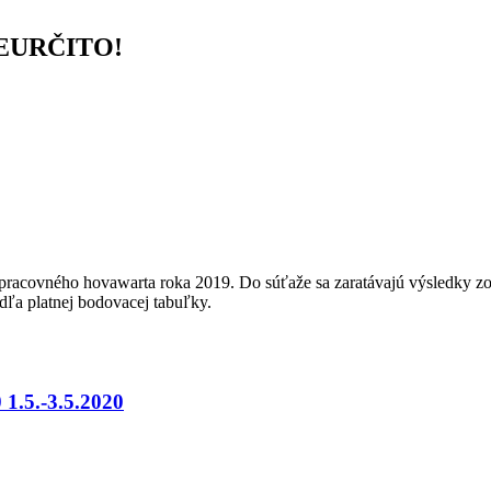
EURČITO!
o pracovného hovawarta roka 2019. Do súťaže sa zaratávajú výsledky 
dľa platnej bodovacej tabuľky.
.5.-3.5.2020