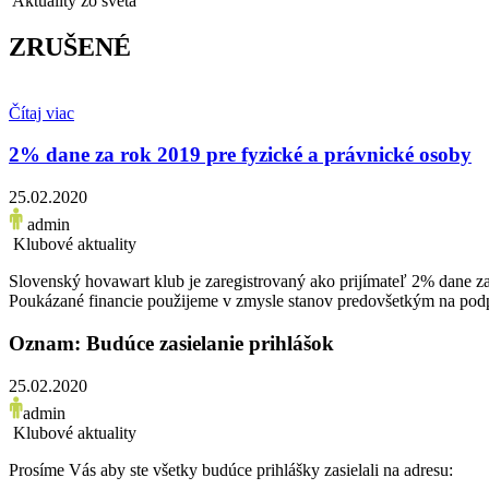
Aktuality zo sveta
ZRUŠENÉ
Čítaj viac
2% dane za rok 2019 pre fyzické a právnické osoby
25.02.2020
admin
Klubové aktuality
Slovenský hovawart klub je zaregistrovaný ako prijímateľ 2% dane z
Poukázané financie použijeme v zmysle stanov predovšetkým na 
Oznam: Budúce zasielanie prihlášok
25.02.2020
admin
Klubové aktuality
Prosíme Vás aby ste všetky budúce prihlášky zasielali na adresu: