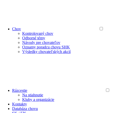
Chov
Kontrolovaný chov
Odborné témy
Návody pre chovateľov
Oznamy poradcu chovu SHK
Výsledky chovateľských akcií
Rázcestie
Na stiahnutie
Kluby a organizácie
Kontakty
Databáza chovu