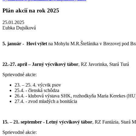
Plán akcií na rok 2025
25.01.2025
Ľubka Dujsíková
5. január - Hovi výlet
na Mohylu M.R.Štefánika v Brezovej pod B
22.-27. apríl – Jarný výcvikový tábor
, RZ Javorinka, Stará Turá
Sprievodné akcie:
23. – 25. 4. výcvik psov
25.4. - členská schôdza
26.4. - klubová výstava SHK, rozhodkyňa Maria Kerekes (HU
27.4. - zvod mladých a bonitácia
15. – 21. september - Letný výcvikový tábor
, RZ Fantázia, Stará 
Sprievodné akcie: