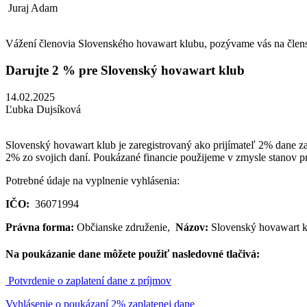
Juraj Adam
Vážení členovia Slovenského hovawart klubu, pozývame vás na členskú
Darujte 2 % pre Slovenský hovawart klub
14.02.2025
Ľubka Dujsíková
Slovenský hovawart klub je zaregistrovaný ako prijímateľ 2% dane za
2% zo svojich daní. Poukázané financie použijeme v zmysle stanov
Potrebné údaje na vyplnenie vyhlásenia:
IČO:
36071994
Právna forma:
Občianske združenie,
Názov:
Slovenský hovawart 
Na poukázanie dane môžete použiť nasledovné tlačivá:
Potvrdenie o zaplatení dane z príjmov
Vyhlásenie o poukázaní 2% zaplatenej dane