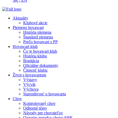
SK
/
EN
Aktuality
Klubové akcie
Plemeno hovawart
História plemena
Štandard plemena
Prečo hovawart s PP
Hovawart klub
Čo je hovawart klub
História klubu
Bonitácia
Oficiálne dokumenty
Činnosť klubu
Život s hovawartom
Výstavy
Výcvik
Výchova
Starostlivosť o hovawarta
Chov
Kontrolovaný chov
Odborné témy
Návody pre chovateľov
Oznamy poradcu chovu SHK