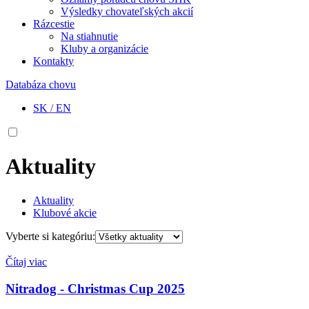
Výsledky chovateľských akcií
Rázcestie
Na stiahnutie
Kluby a organizácie
Kontakty
Databáza chovu
SK
/
EN
Aktuality
Aktuality
Klubové akcie
Vyberte si kategóriu:
Čítaj viac
Nitradog - Christmas Cup 2025