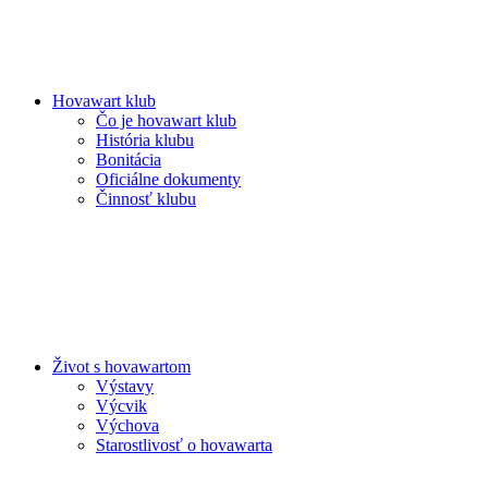
Hovawart klub
Čo je hovawart klub
História klubu
Bonitácia
Oficiálne dokumenty
Činnosť klubu
Život s hovawartom
Výstavy
Výcvik
Výchova
Starostlivosť o hovawarta