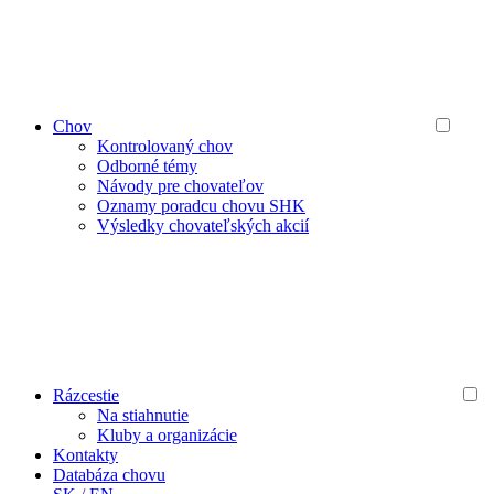
Chov
Kontrolovaný chov
Odborné témy
Návody pre chovateľov
Oznamy poradcu chovu SHK
Výsledky chovateľských akcií
Rázcestie
Na stiahnutie
Kluby a organizácie
Kontakty
Databáza chovu