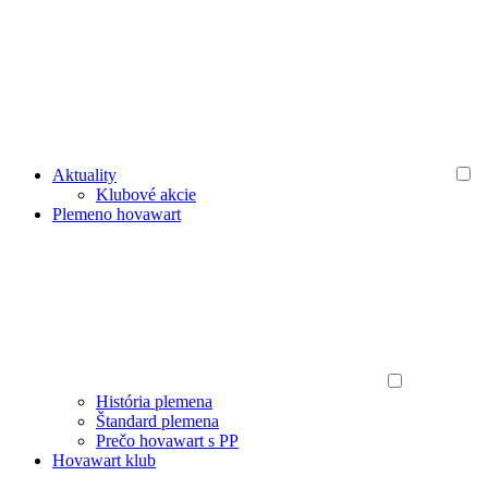
Aktuality
Klubové akcie
Plemeno hovawart
História plemena
Štandard plemena
Prečo hovawart s PP
Hovawart klub