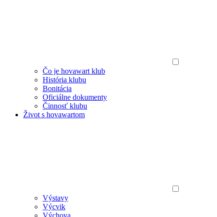
Čo je hovawart klub
História klubu
Bonitácia
Oficiálne dokumenty
Činnosť klubu
Život s hovawartom
Výstavy
Výcvik
Výchova