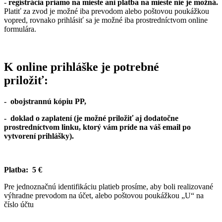
-
registrácia priamo na mieste ani platba na mieste nie je možná.
Platiť za zvod je možné iba prevodom alebo poštovou poukážkou
vopred, rovnako prihlásiť sa je možné iba prostredníctvom online
formulára.
K online prihláške je potrebné
priložiť:
- obojstrannú kópiu PP,
- doklad o zaplatení (je možné priložiť aj dodatočne
prostredníctvom linku, ktorý vám príde na váš email po
vytvorení prihlášky).
Platba: 5 €
Pre jednoznačnú identifikáciu platieb prosíme, aby boli realizované
výhradne prevodom na účet, alebo poštovou poukážkou „U“ na
číslo účtu