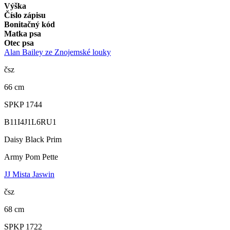
Výška
Číslo zápisu
Bonitačný kód
Matka psa
Otec psa
Alan Bailey ze Znojemské louky
čsz
66 cm
SPKP 1744
B11I4J1L6RU1
Daisy Black Prim
Army Pom Pette
JJ Mista Jaswin
čsz
68 cm
SPKP 1722