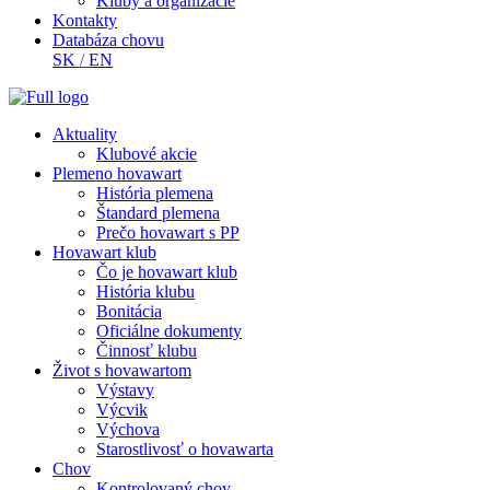
Kluby a organizácie
Kontakty
Databáza chovu
SK
/
EN
Aktuality
Klubové akcie
Plemeno hovawart
História plemena
Štandard plemena
Prečo hovawart s PP
Hovawart klub
Čo je hovawart klub
História klubu
Bonitácia
Oficiálne dokumenty
Činnosť klubu
Život s hovawartom
Výstavy
Výcvik
Výchova
Starostlivosť o hovawarta
Chov
Kontrolovaný chov