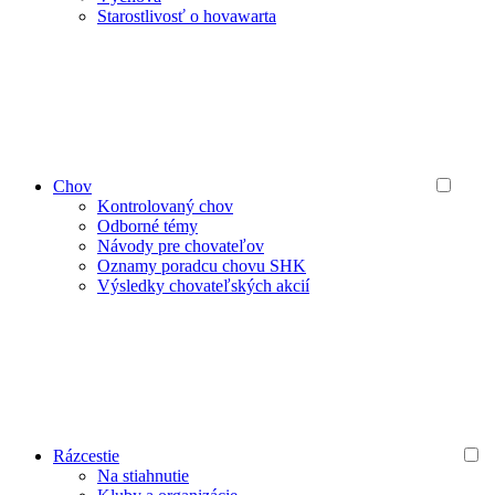
Starostlivosť o hovawarta
Chov
Kontrolovaný chov
Odborné témy
Návody pre chovateľov
Oznamy poradcu chovu SHK
Výsledky chovateľských akcií
Rázcestie
Na stiahnutie