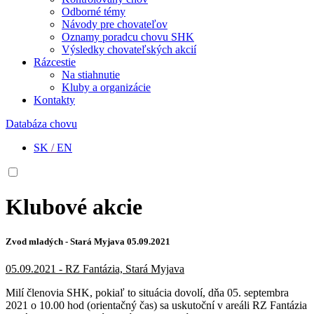
Odborné témy
Návody pre chovateľov
Oznamy poradcu chovu SHK
Výsledky chovateľských akcií
Rázcestie
Na stiahnutie
Kluby a organizácie
Kontakty
Databáza chovu
SK
/
EN
Klubové akcie
Zvod mladých - Stará Myjava 05.09.2021
05.09.2021 - RZ Fantázia, Stará Myjava
Milí členovia SHK, pokiaľ to situácia dovolí, dňa 05. septembra
2021 o 10.00 hod (orientačný čas) sa uskutoční v areáli RZ Fantázia