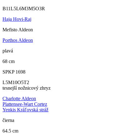
B11L5L6M3M5O3R
Haja Hovi-Raj
Mefisto Aldeon
Porthos Aldeon
plavá
68 cm
SPKP 1698
L5M10O5T2
tesnejší nožnicový zhryz
Charlotte Aldeon
Plattensee-Wart Cortez
Yenkis Kráľovská stráž
čierna
64.5 cm